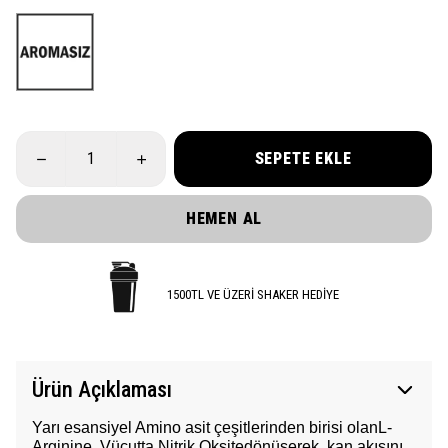
SEPETE EKLE
HEMEN AL
1500TL VE ÜZERİ SHAKER HEDİYE
Ürün Açıklaması
Yarı esansiyel Amino asit çeşitlerinden birisi olanL-
Arginine, Vücutta Nitrik Oksitedönüşerek, kan akışını