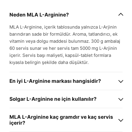
Neden MLA L-Arginine?
MLA L-Arginine, içerik tablosunda yalnızca L-Arjinin
barındıran sade bir formüldür. Aroma, tatlandırıcı, ek
vitamin veya dolgu maddesi bulunmaz. 300 g ambalaj
60 servis sunar ve her servis tam 5000 mg L-Arjinin
içerir. Servis başı maliyeti, kapsül-tablet formlara
kıyasla belirgin şekilde daha düşüktür.
En iyi L-Arginine markası hangisidir?
En iyi L-Arginine markası, içerik etiketinde sadece L-
Solgar L-Arginine ne için kullanılır?
Arjinin yer alan, gramaj ve servis başı amino asit
miktarını şeffaf paylaşan ve laboratuvar analizleriyle
Solgar markasının L-Arginine ürünleri, diğer L-Arjinin
saflığı doğrulanan markalardır. Marka adı yerine
MLA L-Arginine kaç gramdır ve kaç servis
takviyeleri gibi nitrik oksit öncüsü olarak amino asit
etikette belirtilen servis başı miligram miktarına ve
içerir?
desteği sağlamak amacıyla kullanılır. Kullanım amacı
aroma-katkı durumuna bakmak daha doğru bir