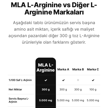
MLA L-Arginine vs Diğer L-
Arginine Markaları
Aşağıdaki tablo ürünümüzün servis başına
amino asit miktarı, içerik saflığı ve maliyet
açısından pazardaki diğer 300 g toz L-Arginine
ürünleriyle olan farklarını gösterir.
MLA L-
Arginine
Marka A
Marka B
Marka C
✓
✓
✕
✓
%100 Saf L-Arjinin
Net Miktar
300 g
300 g
300 g
100 g
Servis Başına L-
5.000 mg
5.000 mg
5.000 mg
5.000 mg
Arjinin