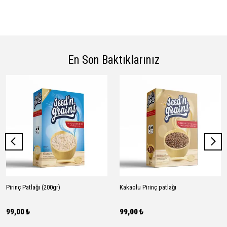
almak mümkünken, kapsül formda aynı doza ulaşmak
için çoğu zaman 4-6 kapsül gerekir. Servis başı
maliyet de toz formda belirgin şekilde daha düşüktür.
Kapsül form taşınabilirlik açısından avantajlı bulunur.
En Son Baktıklarınız
Pirinç Patlağı (200gr)
Kakaolu Pirinç patlağı
99,00 ₺
99,00 ₺