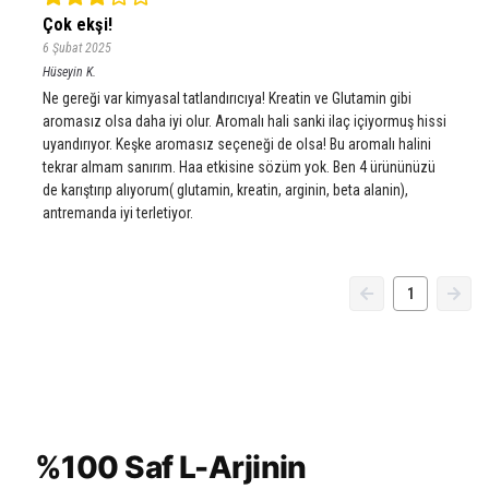
Çok ekşi!
6 Şubat 2025
Hüseyin
K.
Ne gereği var kimyasal tatlandırıcıya! Kreatin ve Glutamin gibi
aromasız olsa daha iyi olur. Aromalı hali sanki ilaç içiyormuş hissi
uyandırıyor. Keşke aromasız seçeneği de olsa! Bu aromalı halini
tekrar almam sanırım. Haa etkisine sözüm yok. Ben 4 ürününüzü
de karıştırıp alıyorum( glutamin, kreatin, arginin, beta alanin),
antremanda iyi terletiyor.
1
%100 Saf L-Arjinin