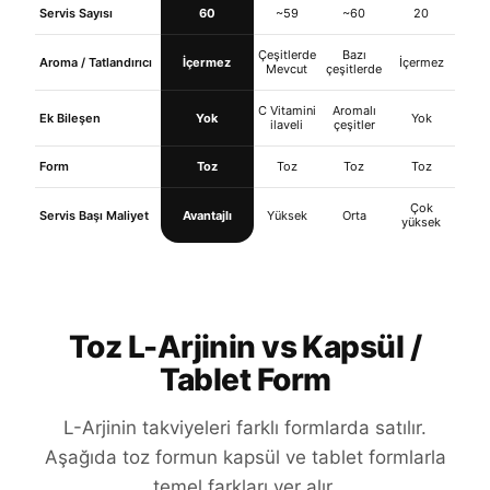
Servis Sayısı
60
~59
~60
20
Çeşitlerde
Bazı
Aroma / Tatlandırıcı
İçermez
İçermez
Mevcut
çeşitlerde
C Vitamini
Aromalı
Ek Bileşen
Yok
Yok
ilaveli
çeşitler
Form
Toz
Toz
Toz
Toz
Çok
Servis Başı Maliyet
Avantajlı
Yüksek
Orta
yüksek
Toz L-Arjinin vs Kapsül /
Tablet Form
L-Arjinin takviyeleri farklı formlarda satılır.
Aşağıda toz formun kapsül ve tablet formlarla
temel farkları yer alır.