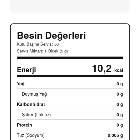
Besin Değerleri
Kutu Başına Servis: 60
Servis Miktarı: 1 Ölçek (5 g)
10,2
Enerji
kcal
Yağ
0 g
Doymuş Yağ
0 g
Karbonhidrat
0 g
Şeker (Laktoz)
0 g
Protein
0 g
Tuz (Sodyum)
0,005 g