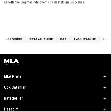
hedeflerine ulaşmasında önemli bir destek unsuru olabilir.
ININE
BETA-ALANINE
EAA
L-GLUTAMINE
L-CARNITINE
MLA Protein
Çok Satanlar
Kategoriler
Hesabım