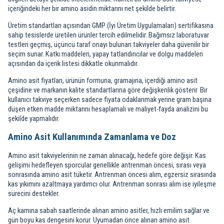
içeriğindeki her bir amino asidin miktarını net şekilde belirtir.
Üretim standartları açısından GMP (İyi Üretim Uygulamaları) sertifikasına
sahip tesislerde üretilen ürünler tercih edilmelidir. Bağımsız laboratuvar
testleri geçmiş, üçüncü taraf onayı bulunan takviyeler daha güvenilir bir
seçim sunar. Katkı maddeleri, yapay tatlandırıcılar ve dolgu maddeleri
açısından da içerik listesi dikkatle okunmalıdır.
Amino asit fiyatları, ürünün formuna, gramajına, içerdiği amino asit
çeşidine ve markanın kalite standartlarına göre değişkenlik gösterir. Bir
kullanıcı takviye seçerken sadece fiyata odaklanmak yerine gram başına
düşen etken madde miktarını hesaplamalı ve maliyet-fayda analizini bu
şekilde yapmalıdır.
Amino Asit Kullanımında Zamanlama ve Doz
Amino asit takviyelerinin ne zaman alınacağı, hedefe göre değişir. Kas
gelişimi hedefleyen sporcular genellikle antrenman öncesi, sırası veya
sonrasında amino asit tüketir. Antrenman öncesi alım, egzersiz sırasında
kas yıkımını azaltmaya yardımcı olur. Antrenman sonrası alım ise iyileşme
sürecini destekler.
Aç karnına sabah saatlerinde alınan amino asitler, hızlı emilim sağlar ve
gün boyu kas dengesini korur. Uyumadan önce alınan amino asit