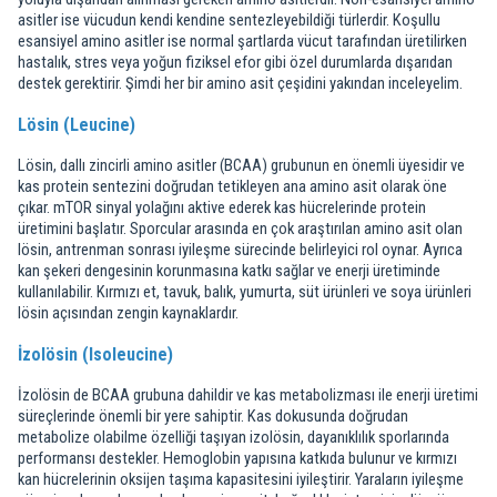
asitler ise vücudun kendi kendine sentezleyebildiği türlerdir. Koşullu
esansiyel amino asitler ise normal şartlarda vücut tarafından üretilirken
hastalık, stres veya yoğun fiziksel efor gibi özel durumlarda dışarıdan
destek gerektirir. Şimdi her bir amino asit çeşidini yakından inceleyelim.
Lösin (Leucine)
Lösin, dallı zincirli amino asitler (BCAA) grubunun en önemli üyesidir ve
kas protein sentezini doğrudan tetikleyen ana amino asit olarak öne
çıkar. mTOR sinyal yolağını aktive ederek kas hücrelerinde protein
üretimini başlatır. Sporcular arasında en çok araştırılan amino asit olan
lösin, antrenman sonrası iyileşme sürecinde belirleyici rol oynar. Ayrıca
kan şekeri dengesinin korunmasına katkı sağlar ve enerji üretiminde
kullanılabilir. Kırmızı et, tavuk, balık, yumurta, süt ürünleri ve soya ürünleri
lösin açısından zengin kaynaklardır.
İzolösin (Isoleucine)
İzolösin de BCAA grubuna dahildir ve kas metabolizması ile enerji üretimi
süreçlerinde önemli bir yere sahiptir. Kas dokusunda doğrudan
metabolize olabilme özelliği taşıyan izolösin, dayanıklılık sporlarında
performansı destekler. Hemoglobin yapısına katkıda bulunur ve kırmızı
kan hücrelerinin oksijen taşıma kapasitesini iyileştirir. Yaraların iyileşme