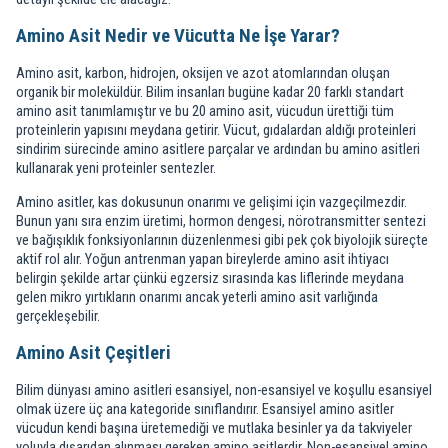
Amino Asit Nedir ve Vücutta Ne İşe Yarar?
Amino asit, karbon, hidrojen, oksijen ve azot atomlarından oluşan
organik bir moleküldür. Bilim insanları bugüne kadar 20 farklı standart
amino asit tanımlamıştır ve bu 20 amino asit, vücudun ürettiği tüm
proteinlerin yapısını meydana getirir. Vücut, gıdalardan aldığı proteinleri
sindirim sürecinde amino asitlere parçalar ve ardından bu amino asitleri
kullanarak yeni proteinler sentezler.
Amino asitler, kas dokusunun onarımı ve gelişimi için vazgeçilmezdir.
Bunun yanı sıra enzim üretimi, hormon dengesi, nörotransmitter sentezi
ve bağışıklık fonksiyonlarının düzenlenmesi gibi pek çok biyolojik süreçte
aktif rol alır. Yoğun antrenman yapan bireylerde amino asit ihtiyacı
belirgin şekilde artar çünkü egzersiz sırasında kas liflerinde meydana
gelen mikro yırtıkların onarımı ancak yeterli amino asit varlığında
gerçekleşebilir.
Amino Asit Çeşitleri
Bilim dünyası amino asitleri esansiyel, non-esansiyel ve koşullu esansiyel
olmak üzere üç ana kategoride sınıflandırır. Esansiyel amino asitler
vücudun kendi başına üretemediği ve mutlaka besinler ya da takviyeler
yoluyla dışarıdan alınması gereken amino asitlerdir. Non-esansiyel amino