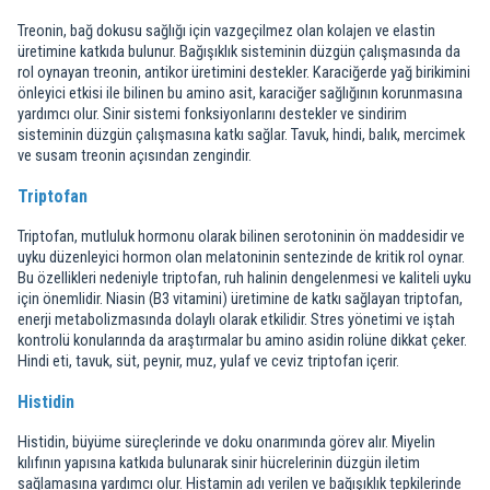
Treonin, bağ dokusu sağlığı için vazgeçilmez olan kolajen ve elastin
üretimine katkıda bulunur. Bağışıklık sisteminin düzgün çalışmasında da
rol oynayan treonin, antikor üretimini destekler. Karaciğerde yağ birikimini
önleyici etkisi ile bilinen bu amino asit, karaciğer sağlığının korunmasına
yardımcı olur. Sinir sistemi fonksiyonlarını destekler ve sindirim
sisteminin düzgün çalışmasına katkı sağlar. Tavuk, hindi, balık, mercimek
ve susam treonin açısından zengindir.
Triptofan
Triptofan, mutluluk hormonu olarak bilinen serotoninin ön maddesidir ve
uyku düzenleyici hormon olan melatoninin sentezinde de kritik rol oynar.
Bu özellikleri nedeniyle triptofan, ruh halinin dengelenmesi ve kaliteli uyku
için önemlidir. Niasin (B3 vitamini) üretimine de katkı sağlayan triptofan,
enerji metabolizmasında dolaylı olarak etkilidir. Stres yönetimi ve iştah
kontrolü konularında da araştırmalar bu amino asidin rolüne dikkat çeker.
Hindi eti, tavuk, süt, peynir, muz, yulaf ve ceviz triptofan içerir.
Histidin
Histidin, büyüme süreçlerinde ve doku onarımında görev alır. Miyelin
kılıfının yapısına katkıda bulunarak sinir hücrelerinin düzgün iletim
sağlamasına yardımcı olur. Histamin adı verilen ve bağışıklık tepkilerinde