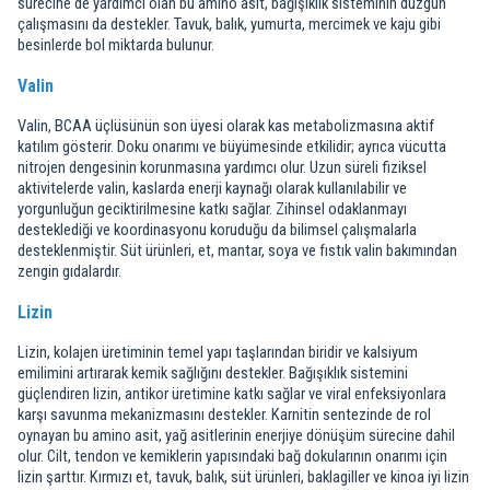
sürecine de yardımcı olan bu amino asit, bağışıklık sisteminin düzgün
çalışmasını da destekler. Tavuk, balık, yumurta, mercimek ve kaju gibi
besinlerde bol miktarda bulunur.
Valin
Valin, BCAA üçlüsünün son üyesi olarak kas metabolizmasına aktif
katılım gösterir. Doku onarımı ve büyümesinde etkilidir; ayrıca vücutta
nitrojen dengesinin korunmasına yardımcı olur. Uzun süreli fiziksel
aktivitelerde valin, kaslarda enerji kaynağı olarak kullanılabilir ve
yorgunluğun geciktirilmesine katkı sağlar. Zihinsel odaklanmayı
desteklediği ve koordinasyonu koruduğu da bilimsel çalışmalarla
desteklenmiştir. Süt ürünleri, et, mantar, soya ve fıstık valin bakımından
zengin gıdalardır.
Lizin
Lizin, kolajen üretiminin temel yapı taşlarından biridir ve kalsiyum
emilimini artırarak kemik sağlığını destekler. Bağışıklık sistemini
güçlendiren lizin, antikor üretimine katkı sağlar ve viral enfeksiyonlara
karşı savunma mekanizmasını destekler. Karnitin sentezinde de rol
oynayan bu amino asit, yağ asitlerinin enerjiye dönüşüm sürecine dahil
olur. Cilt, tendon ve kemiklerin yapısındaki bağ dokularının onarımı için
lizin şarttır. Kırmızı et, tavuk, balık, süt ürünleri, baklagiller ve kinoa iyi lizin