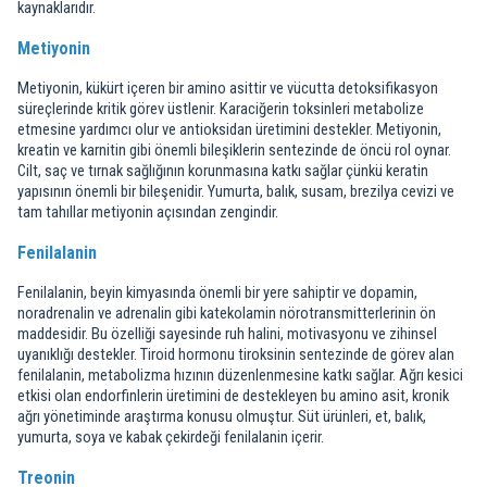
kaynaklarıdır.
Metiyonin
Metiyonin, kükürt içeren bir amino asittir ve vücutta detoksifikasyon
süreçlerinde kritik görev üstlenir. Karaciğerin toksinleri metabolize
etmesine yardımcı olur ve antioksidan üretimini destekler. Metiyonin,
kreatin ve karnitin gibi önemli bileşiklerin sentezinde de öncü rol oynar.
Cilt, saç ve tırnak sağlığının korunmasına katkı sağlar çünkü keratin
yapısının önemli bir bileşenidir. Yumurta, balık, susam, brezilya cevizi ve
tam tahıllar metiyonin açısından zengindir.
Fenilalanin
Fenilalanin, beyin kimyasında önemli bir yere sahiptir ve dopamin,
noradrenalin ve adrenalin gibi katekolamin nörotransmitterlerinin ön
maddesidir. Bu özelliği sayesinde ruh halini, motivasyonu ve zihinsel
uyanıklığı destekler. Tiroid hormonu tiroksinin sentezinde de görev alan
fenilalanin, metabolizma hızının düzenlenmesine katkı sağlar. Ağrı kesici
etkisi olan endorfinlerin üretimini de destekleyen bu amino asit, kronik
ağrı yönetiminde araştırma konusu olmuştur. Süt ürünleri, et, balık,
yumurta, soya ve kabak çekirdeği fenilalanin içerir.
Treonin