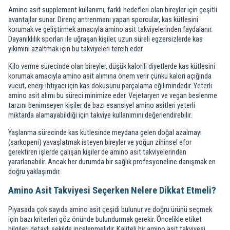
Amino asit supplement kullanımı, farklı hedefleri olan bireyler için çeşitli
avantajlar sunar. Direnç antrenmanı yapan sporcular, kas kütlesini
korumak ve geliştirmek amacıyla amino asit takviyelerinden faydalanır.
Dayanıklılık sporları ile uğraşan kişiler, uzun süreli egzersizlerde kas
yıkımını azaltmak için bu takviyeleri tercih eder.
Kilo verme sürecinde olan bireyler, düşük kalorili diyetlerde kas kütlesini
korumak amacıyla amino asit alımına önem verir çünkü kalori açığında
vücut, enerji ihtiyacı için kas dokusunu parçalama eğilimindedir. Yeterli
amino asit alımı bu süreci minimize eder. Vejetaryen ve vegan beslenme
tarzını benimseyen kişiler de bazı esansiyel amino asitleri yeterli
miktarda alamayabildiği için takviye kullanımını değerlendirebilir.
Yaşlanma sürecinde kas kütlesinde meydana gelen doğal azalmayı
(sarkopeni) yavaşlatmak isteyen bireyler ve yoğun zihinsel efor
gerektiren işlerde çalışan kişiler de amino asit takviyelerinden
yararlanabilir. Ancak her durumda bir sağlık profesyoneline danışmak en
doğru yaklaşımdır.
Amino Asit Takviyesi Seçerken Nelere Dikkat Etmeli?
Piyasada çok sayıda amino asit çeşidi bulunur ve doğru ürünü seçmek
için bazı kriterleri göz önünde bulundurmak gerekir. Öncelikle etiket
bilgileri detaylı şekilde incelenmelidir. Kaliteli bir amino asit takviyesi,