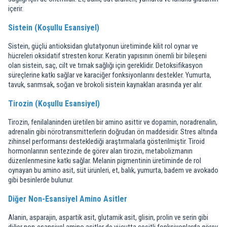
içerir.
Sistein (Koşullu Esansiyel)
Sistein, güçlü antioksidan glutatyonun üretiminde kilit rol oynar ve
hücreleri oksidatif stresten korur. Keratin yapısının önemli bir bileşeni
olan sistein, saç, cilt ve tırnak sağlığı için gereklidir. Detoksifikasyon
süreçlerine katkı sağlar ve karaciğer fonksiyonlarını destekler. Yumurta,
tavuk, sarımsak, soğan ve brokoli sistein kaynakları arasında yer alır.
Tirozin (Koşullu Esansiyel)
Tirozin, fenilalaninden üretilen bir amino asittir ve dopamin, noradrenalin,
adrenalin gibi nörotransmitterlerin doğrudan ön maddesidir. Stres altında
zihinsel performansı desteklediği araştırmalarla gösterilmiştir. Tiroid
hormonlarının sentezinde de görev alan tirozin, metabolizmanın
düzenlenmesine katkı sağlar. Melanin pigmentinin üretiminde de rol
oynayan bu amino asit, süt ürünleri, et, balık, yumurta, badem ve avokado
gibi besinlerde bulunur.
Diğer Non-Esansiyel Amino Asitler
Alanin, asparajin, aspartik asit, glutamik asit, glisin, prolin ve serin gibi