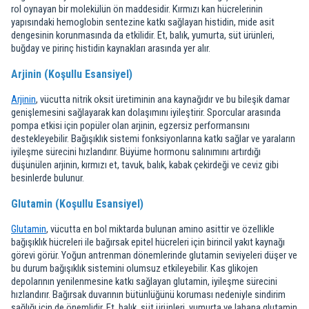
rol oynayan bir molekülün ön maddesidir. Kırmızı kan hücrelerinin
yapısındaki hemoglobin sentezine katkı sağlayan histidin, mide asit
dengesinin korunmasında da etkilidir. Et, balık, yumurta, süt ürünleri,
buğday ve pirinç histidin kaynakları arasında yer alır.
Arjinin (Koşullu Esansiyel)
Arjinin
, vücutta nitrik oksit üretiminin ana kaynağıdır ve bu bileşik damar
genişlemesini sağlayarak kan dolaşımını iyileştirir. Sporcular arasında
pompa etkisi için popüler olan arjinin, egzersiz performansını
destekleyebilir. Bağışıklık sistemi fonksiyonlarına katkı sağlar ve yaraların
iyileşme sürecini hızlandırır. Büyüme hormonu salınımını artırdığı
düşünülen arjinin, kırmızı et, tavuk, balık, kabak çekirdeği ve ceviz gibi
besinlerde bulunur.
Glutamin (Koşullu Esansiyel)
Glutamin
, vücutta en bol miktarda bulunan amino asittir ve özellikle
bağışıklık hücreleri ile bağırsak epitel hücreleri için birincil yakıt kaynağı
görevi görür. Yoğun antrenman dönemlerinde glutamin seviyeleri düşer ve
bu durum bağışıklık sistemini olumsuz etkileyebilir. Kas glikojen
depolarının yenilenmesine katkı sağlayan glutamin, iyileşme sürecini
hızlandırır. Bağırsak duvarının bütünlüğünü koruması nedeniyle sindirim
sağlığı için de önemlidir. Et, balık, süt ürünleri, yumurta ve lahana glutamin