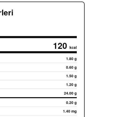
leri
120
kcal
1.80 g
0.60 g
1.50 g
1.20 g
24.00 g
0.20 g
1.40 mg