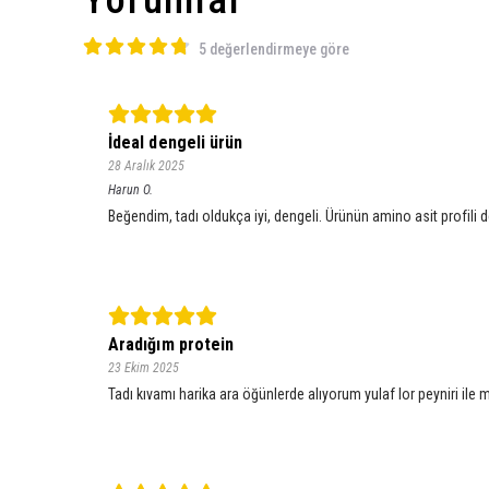
5 değerlendirmeye göre
İdeal dengeli ürün
28 Aralık 2025
Harun
O.
Beğendim, tadı oldukça iyi, dengeli. Ürünün amino asit profili de
Aradığım protein
23 Ekim 2025
Tadı kıvamı harika ara öğünlerde alıyorum yulaf lor peyniri il