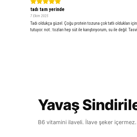
tadı tam yerinde
7 Ekim 2025
Tadı oldukça güzel. Çoğu protein tozuna çok tatlı oldukları iç
tutuyor. not.: tozları hep süt ile karıştırıyorum, su ile değil. Ta
Yavaş Sindiril
B6 vitamini ilaveli. İlave şeker içermez.