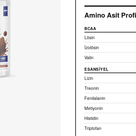
Amino Asit Profi
BCAA
Lösin
İzolösin
Valin
ESANSIYEL
Lizin
Treonin
Fenilalanin
Metiyonin
Histidin
Triptofan