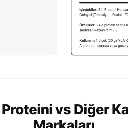
İçindekiler:
Süt Proteini Konsa
Önleyici (Trikalsiyum Fosfat - E
Özellikler:
24 g protein servis b
sindirilen kazein formülü.
Kullanım:
1 ölçek (30 g) MLA Kaz
Antrenman sonrası veya gece ya
Proteini vs Diğer Ka
Markaları