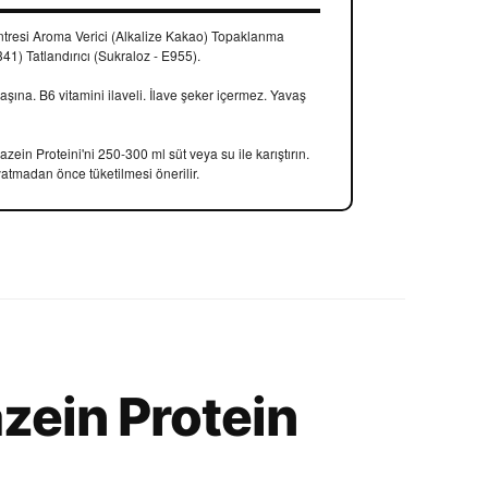
ntresi Aroma Verici (Alkalize Kakao) Topaklanma
341) Tatlandırıcı (Sukraloz - E955).
aşına. B6 vitamini ilaveli. İlave şeker içermez. Yavaş
ein Proteini'ni 250-300 ml süt veya su ile karıştırın.
tmadan önce tüketilmesi önerilir.
zein Protein