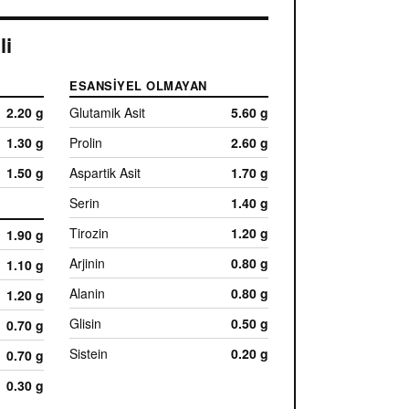
li
ESANSIYEL OLMAYAN
2.20 g
Glutamik Asit
5.60 g
1.30 g
Prolin
2.60 g
1.50 g
Aspartik Asit
1.70 g
Serin
1.40 g
Tirozin
1.20 g
1.90 g
Arjinin
0.80 g
1.10 g
Alanin
0.80 g
1.20 g
Glisin
0.50 g
0.70 g
Sistein
0.20 g
0.70 g
0.30 g