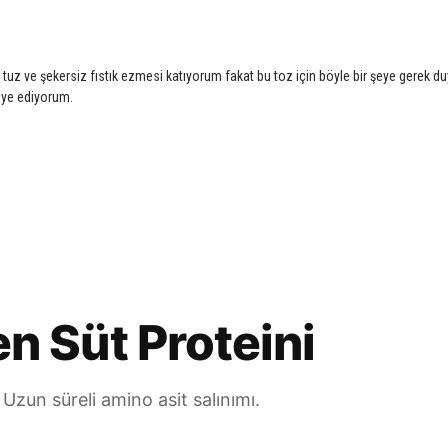
in tuz ve şekersiz fıstık ezmesi katıyorum fakat bu toz için böyle bir şeye gere
sviye ediyorum.
en Süt Proteini
 Uzun süreli amino asit salınımı.