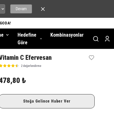
Devam
DA!
me
Hedefine
Kombinasyonlar
Göre
Vitamin C Efervesan
2 değerlendirme
478,80 ₺
Stoğa Gelince Haber Ver