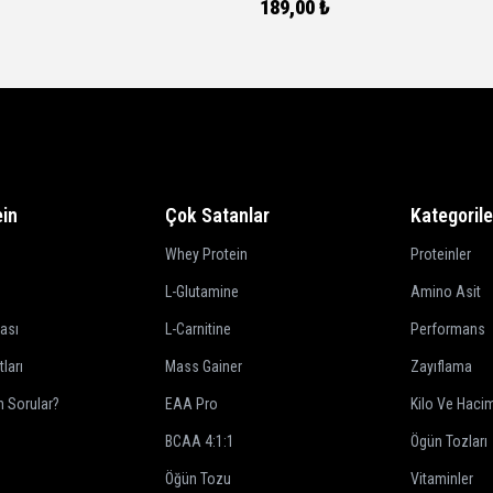
189,00 ₺
in
Çok Satanlar
Kategorile
Whey Protein
Proteinler
L-Glutamine
Amino Asit
kası
L-Carnitine
Performans
tları
Mass Gainer
Zayıflama
n Sorular?
EAA Pro
Kilo Ve Haci
BCAA 4:1:1
Ögün Tozları
Öğün Tozu
Vitaminler