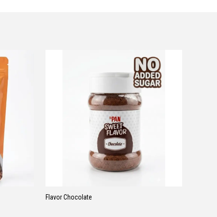
Flavor Chocolate
Yulaf Ez