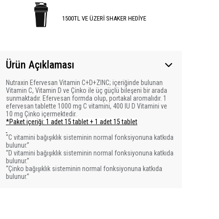
1500TL VE ÜZERİ SHAKER HEDİYE
Ürün Açıklaması
Nutraxin Efervesan Vitamin C+D+ZINC; içeriğinde bulunan
Vitamin C, Vitamin D ve Çinko ile üç güçlü bileşeni bir arada
sunmaktadır. Efervesan formda olup, portakal aromalıdır.
1
efervesan tablette 1000 mg C vitamini, 400 IU D Vitamini ve
10 mg Çinko içermektedir.
*Paket içeriği: 1 adet 15 tablet + 1 adet 15 tablet
“C vitamini bağışıklık sisteminin normal fonksiyonuna katkıda
bulunur.”
“D vitamini bağışıklık sisteminin normal fonksiyonuna katkıda
bulunur.”
“Çinko bağışıklık sisteminin normal fonksiyonuna katkıda
bulunur.”