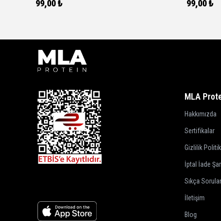
99,00 ₺
99,00 ₺
MLA Prote
Hakkımızda
Sertifikalar
Gizlilik Politi
İptal İade Şar
Sıkça Sorula
İletişim
Blog