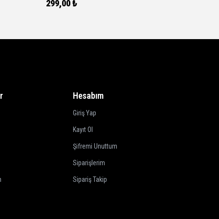
299,00 ₺
107,00
r
Hesabım
Giriş Yap
Kayıt Ol
Şifremi Unuttum
Siparişlerim
m
Sipariş Takip