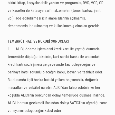
bikini, kitap, kopyalanabilir yazılım ve programlar, DVD, VCD, CD
ve kasetler ile kırtasiye sarf malzemeleri (toner, kartuş, şerit
vb.) iade edilebilmesi için ambalajlarının açılmamış,
denenmemiş, bozulmamış ve kullanılmamış olmaları gerekir.
TEMERRÜT HALİ VE HUKUKİ SONUÇLARI
1.
ALICI, ödeme işlemlerini kredi kartı ile yaptığı durumda
temerrüde düştüğü takdirde, kart sahibi banka ile arasındaki
kredi kartı sözleşmesi çerçevesinde faiz ödeyeceğini ve
bankaya karşı sorumlu olacağını kabul, beyan ve taahhüt eder.
Bu durumda ilgili banka hukuki yollara başvurabilir; doğacak
masrafları ve vekâlet ücretini ALICI’dan talep edebilir ve her
koşulda ALICI’nın borcundan dolayı temerrüde düşmesi halinde,
ALICI, borcun gecikmeli ifasından dolayı SATICI’nın uğradığı zarar
ve ziyanını ödeyeceğini kabul eder.