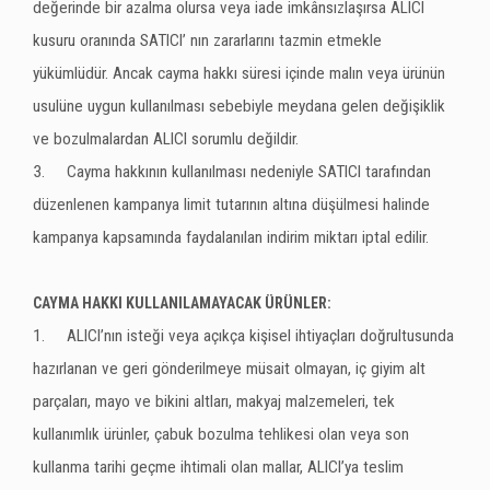
değerinde bir azalma olursa veya iade imkânsızlaşırsa ALICI
kusuru oranında SATICI’ nın zararlarını tazmin etmekle
yükümlüdür. Ancak cayma hakkı süresi içinde malın veya ürünün
usulüne uygun kullanılması sebebiyle meydana gelen değişiklik
ve bozulmalardan ALICI sorumlu değildir.
3.
Cayma hakkının kullanılması nedeniyle SATICI tarafından
düzenlenen kampanya limit tutarının altına düşülmesi halinde
kampanya kapsamında faydalanılan indirim miktarı iptal edilir.
CAYMA HAKKI KULLANILAMAYACAK ÜRÜNLER:
1.
ALICI’nın isteği veya açıkça kişisel ihtiyaçları doğrultusunda
hazırlanan ve geri gönderilmeye müsait olmayan, iç giyim alt
parçaları, mayo ve bikini altları, makyaj malzemeleri, tek
kullanımlık ürünler, çabuk bozulma tehlikesi olan veya son
kullanma tarihi geçme ihtimali olan mallar, ALICI’ya teslim