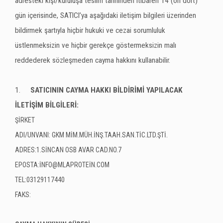
adresteki kişi/kuruluşa teslim tarihinden itibaren 14 (on dört)
gün içerisinde, SATICI’ya aşağıdaki iletişim bilgileri üzerinden
bildirmek şartıyla hiçbir hukuki ve cezai sorumluluk
üstlenmeksizin ve hiçbir gerekçe göstermeksizin malı
reddederek sözleşmeden cayma hakkını kullanabilir.
1.
SATICININ CAYMA HAKKI BİLDİRİMİ YAPILACAK
İLETİŞİM BİLGİLERİ:
ŞİRKET
ADI/UNVANI: GKM MİM.MÜH.İNŞ.TAAH.SAN.TİC.LTD.ŞTİ.
ADRES:1.SİNCAN OSB AVAR CAD.NO.7
EPOSTA:İNFO@MLAPROTEİN.COM
TEL:03129117440
FAKS: