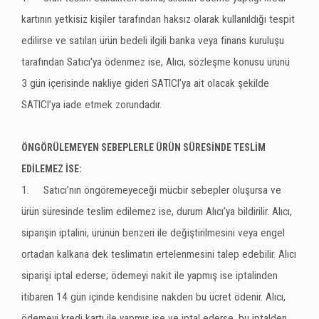
kartının yetkisiz kişiler tarafından haksız olarak kullanıldığı tespit
edilirse ve satılan ürün bedeli ilgili banka veya finans kuruluşu
tarafından Satıcı'ya ödenmez ise, Alıcı, sözleşme konusu ürünü
3 gün içerisinde nakliye gideri SATICI’ya ait olacak şekilde
SATICI’ya iade etmek zorundadır.
ÖNGÖRÜLEMEYEN SEBEPLERLE ÜRÜN SÜRESİNDE TESLİM
EDİLEMEZ İSE:
1.
Satıcı’nın öngöremeyeceği mücbir sebepler oluşursa ve
ürün süresinde teslim edilemez ise, durum Alıcı’ya bildirilir. Alıcı,
siparişin iptalini, ürünün benzeri ile değiştirilmesini veya engel
ortadan kalkana dek teslimatın ertelenmesini talep edebilir. Alıcı
siparişi iptal ederse; ödemeyi nakit ile yapmış ise iptalinden
itibaren 14 gün içinde kendisine nakden bu ücret ödenir. Alıcı,
ödemeyi kredi kartı ile yapmış ise ve iptal ederse, bu iptalden