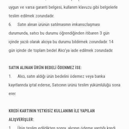
uygun ve varsa garanti belgesi, kullanım klavuzu gibi belgelerle
teslim edilmek zorundadır.
6.
Satın alınan ürünün satılmasının imkansızlaşması
durumunda, satıcı bu durumu öğrendiğinden itibaren 3 gün
içinde yazılı olarak alıcıya bu durumu bildirmek zorundadır. 14
gün içinde de toplam bedel Alıcı’ya iade edilmek zorundadır.
SATIN ALINAN ÜRÜN BEDELİ ÖDENMEZ İSE:
1.
Alıcı, satın aldığı ürün bedelini ödemez veya banka
kayıtlarında iptal ederse, Satıcının ürünü teslim yükümlülüğü sona
erer.
KREDİ KARTININ YETKİSİZ KULLANIMI İLE YAPILAN
ALIŞVERİŞLER:
1.
Ürün teslim edildikten sonra, alıcının ödeme yaptığı kredi