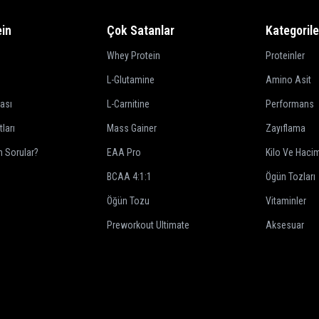
in
Çok Satanlar
Kategorile
Whey Protein
Proteinler
L-Glutamine
Amino Asit
kası
L-Carnitine
Performans
tları
Mass Gainer
Zayıflama
n Sorular?
EAA Pro
Kilo Ve Haci
BCAA 4:1:1
Ögün Tozları
Öğün Tozu
Vitaminler
Preworkout Ultimate
Aksesuar