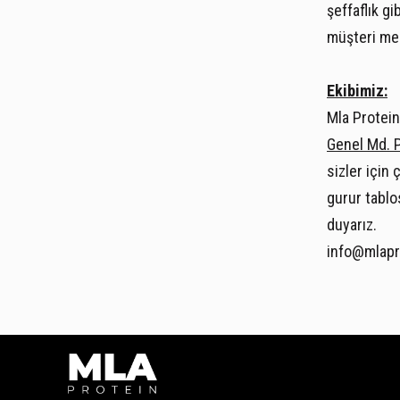
şeffaflık g
müşteri me
Ekibimiz:
Mla Protein,
Genel Md. 
sizler için
gurur tablo
duyarız.
info@mlapr