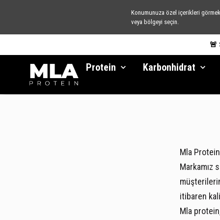
Konumunuza özel içerikleri görmek 
veya bölgeyi seçin.
🚨
Protein
Karbonhidrat
Mla Protein
Markamız sp
müşterileri
itibaren kal
Mla protein