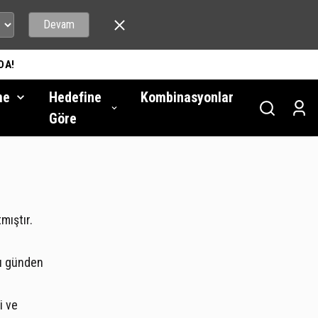
Devam
DA!
me
Hedefine
Kombinasyonlar
Göre
tmıştır.
ğı günden
i ve