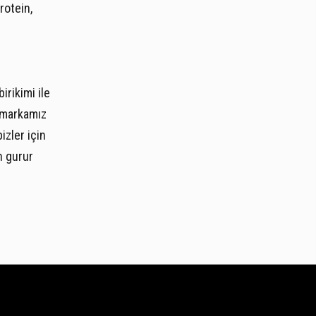
rotein,
irikimi ile
 markamız
izler için
n gurur