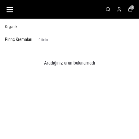
🚨 SAAT 16.00'A KADAR VERİLEN TÜM
0
SİPARİŞLER AYNI GÜN KARGODA!
Organik
Pirinç Kremaları
0
ürün
Aradığınız ürün bulunamadı