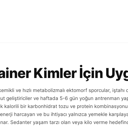
iner Kimler İçin U
emikli ve hızlı metabolizmalı ektomorf sporcular, iştahı 
t geliştiriciler ve haftada 5-6 gün yoğun antrenman yap
k kalorili bir karbonhidrat tozu ve protein kombinasyo
 enerji harcayan ve bu ihtiyacı yalnızca yemekle karşılaya
unar. Sedanter yaşam tarzı olan veya kilo verme hedefinde