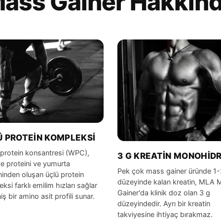
ass Gainer Hakkın
 PROTEIN KOMPLEKSI
protein konsantresi (WPC),
3 G KREATIN MONOHID
e proteini ve yumurta
Pek çok mass gainer üründe 1-
ninden oluşan üçlü protein
düzeyinde kalan kreatin, MLA 
ksi farklı emilim hızları sağlar
Gainer'da klinik doz olan 3 g
iş bir amino asit profili sunar.
düzeyindedir. Ayrı bir kreatin
takviyesine ihtiyaç bırakmaz.