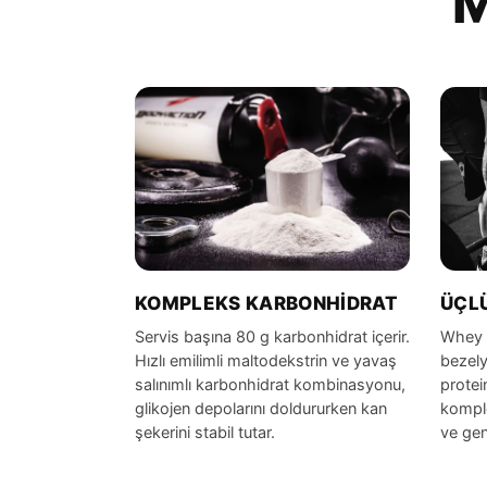
M
KOMPLEKS KARBONHIDRAT
ÜÇLÜ
Servis başına 80 g karbonhidrat içerir.
Whey 
Hızlı emilimli maltodekstrin ve yavaş
bezely
salınımlı karbonhidrat kombinasyonu,
protei
glikojen depolarını doldururken kan
komple
şekerini stabil tutar.
ve gen