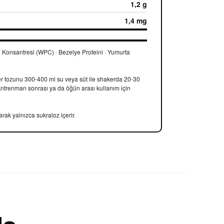
1,2 g
1,4 mg
Konsantresi (WPC) · Bezelye Proteini · Yumurta
er tozunu 300-400 ml su veya süt ile shakerda 20-30
 Antrenman sonrası ya da öğün arası kullanım için
larak yalnızca sukraloz içerir.