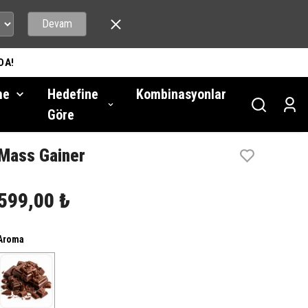
Devam
DA!
me
Hedefine
Kombinasyonlar
Göre
Mass Gainer
599,00 ₺
Aroma