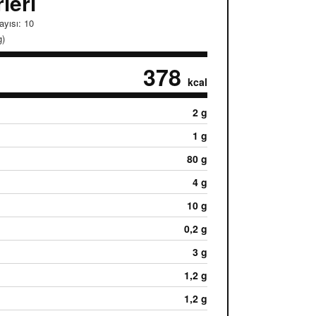
leri
ayısı: 10
g)
378
kcal
2 g
1 g
80 g
4 g
10 g
0,2 g
3 g
1,2 g
1,2 g