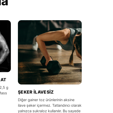
da
RAT
2,5 g
ŞEKER İLAVESIZ
Mass
Diğer gainer toz ürünlerinin aksine
ilave şeker içermez. Tatlandırıcı olarak
yalnızca sukraloz kullanılır. Bu sayede