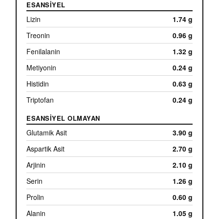
ESANSIYEL
Lizin
1.74 g
Treonin
0.96 g
Fenilalanin
1.32 g
Metiyonin
0.24 g
Histidin
0.63 g
Triptofan
0.24 g
ESANSIYEL OLMAYAN
Glutamik Asit
3.90 g
Aspartik Asit
2.70 g
Arjinin
2.10 g
Serin
1.26 g
Prolin
0.60 g
Alanin
1.05 g