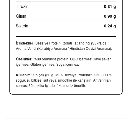
Tirozin
0.81 g
Glisin
0.99 g
Sistein
0.24 g
İçindekiler:
Bezelye Proteini İzolatı Tatlandırıcı (Sukraloz)
Aroma Verici (Kurabiye Aroması / Hindistan Cevizi Aroması).
Özellikler:
%80 oranında protein. GDO içermez. İlave şeker
içermez. Glüten içermez. Soya içermez.
Kullanım:
1 ölçek (30 g) MLA Bezelye Proteini'ni 250-300 ml
soğuk su bitkisel süt veya smoothie ile karıştırın. Antrenman
sonrası 30 dakika içinde tüketmeniz önerilir.