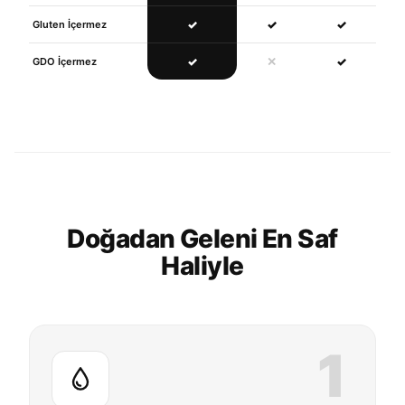
✓
✓
✓
Gluten İçermez
✓
✕
✓
GDO İçermez
Doğadan Geleni En Saf
Haliyle
1