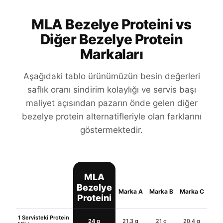
MLA Bezelye Proteini vs
Diğer Bezelye Protein
Markaları
Aşağıdaki tablo ürünümüzün besin değerleri
saflık oranı sindirim kolaylığı ve servis başı
maliyet açısından pazarın önde gelen diğer
bezelye protein alternatifleriyle olan farklarını
göstermektedir.
MLA
Bezelye
Marka A
Marka B
Marka C
Proteini
1 Servisteki Protein
24 g
21.3 g
21 g
20.4 g