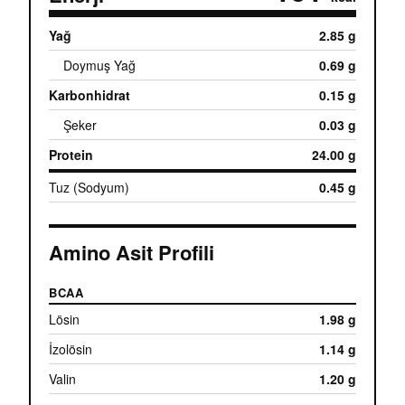
Yağ
2.85 g
Doymuş Yağ
0.69 g
Karbonhidrat
0.15 g
Şeker
0.03 g
Protein
24.00 g
Tuz (Sodyum)
0.45 g
Amino Asit Profili
BCAA
Lösin
1.98 g
İzolösin
1.14 g
Valin
1.20 g