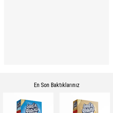
ideal bir protein kaynağıdır.
bir kaynaktır. Kurabiye ve hindistan cevizi
premium aromalarıyla bezelye proteinlerinin tipik
tadından çok daha lezzetlidir. GDO soya gluten ve
hayvansal hiçbir bileşen içermez. Servis başı
maliyeti de pazarın önde gelen bezelye proteini
ürünlerinden çok daha avantajlıdır.
En Son Baktıklarınız