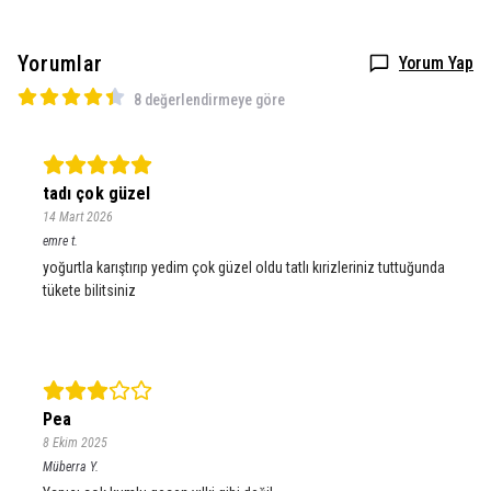
Yorumlar
Yorum Yap
8 değerlendirmeye göre
tadı çok güzel
14 Mart 2026
emre
t.
yoğurtla karıştırıp yedim çok güzel oldu tatlı kırizleriniz tuttuğunda
tükete bilitsiniz
Pea
8 Ekim 2025
Müberra
Y.