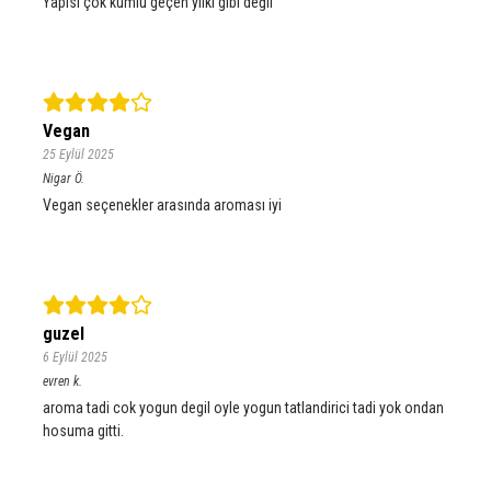
Yapısı çok kumlu geçen yılki gibi değil
Vegan
25 Eylül 2025
Nigar
Ö.
Vegan seçenekler arasında aroması iyi
guzel
6 Eylül 2025
evren
k.
aroma tadi cok yogun degil oyle yogun tatlandirici tadi yok ondan
hosuma gitti.