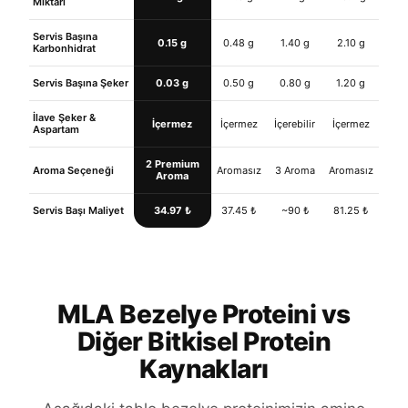
Miktarı
Servis Başına
0.15 g
0.48 g
1.40 g
2.10 g
Karbonhidrat
Servis Başına Şeker
0.03 g
0.50 g
0.80 g
1.20 g
İlave Şeker &
İçermez
İçermez
İçerebilir
İçermez
Aspartam
2 Premium
Aroma Seçeneği
Aromasız
3 Aroma
Aromasız
Aroma
Servis Başı Maliyet
34.97 ₺
37.45 ₺
~90 ₺
81.25 ₺
MLA Bezelye Proteini vs
Diğer Bitkisel Protein
Kaynakları