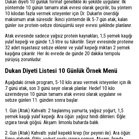
Dukan diyeti 10 günlük format genellikle iki şekilde uygulanır. İlk
yöntemde 10 günün tamamı atak evresi olarak geçirilir; bu yöntem
10 kilodan fazla vermek isteyenler için Dr. Dukan'ın önerdiği
maksimum atak süresidir. İkinci yöntemde ilk 5-7 gün atak, kalan
günler ise protein-sebze dönüşümlü seyir evresi şeklinde planlanır.
Atak evresinde sadece yağsız protein kaynakları, 1,5 yemek kaşığı
yulaf kepeği ve günde 1,5 litre su tüketilir. Seyir evresinde proteine
32 adet nişastasız sebze eklenir ve yulaf kepeği miktarı 2 yemek
kaşığına çıkarılır. Her iki evrede de günde 20 dakika tempolu
yürüyüş zorunludur.
Dukan Diyeti Listesi 10 Günlük Örnek Menü
Aşağıdaki örnek program, 5-10 kilo arası vermek isteyenler için ilk
7 günü atak, son 3 günü seyir olarak planlar. Hedef 10 kilo
üzerindeyse 10 günün tamamı atak evresi olarak uygulanır ve
sebze günleri 11. günden sonra başlar.
1. Gün (Atak) Kahvaltı: 2 haşlanmış yumurta, yağsız yoğurt, 1,5
yemek kaşığı yulaf kepeği. Ara öğün: yağsız hindi dilimleri. Öğle:
ızgara tavuk göğsü. Akşam: limonlu buharda balık.
2. Gün (Atak) Kahvaltı: yulaf kepekli krep (lor peyniri ile). Ara öğün:
füme alabalık. Öğle: yoğurt soslu ızgara somon. Akşam: fırında