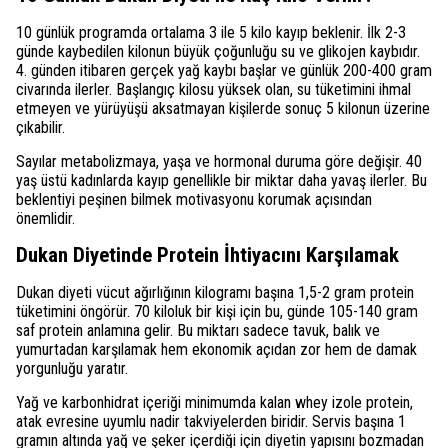
10 günlük programda ortalama 3 ile 5 kilo kayıp beklenir. İlk 2-3
günde kaybedilen kilonun büyük çoğunluğu su ve glikojen kaybıdır.
4. günden itibaren gerçek yağ kaybı başlar ve günlük 200-400 gram
civarında ilerler. Başlangıç kilosu yüksek olan, su tüketimini ihmal
etmeyen ve yürüyüşü aksatmayan kişilerde sonuç 5 kilonun üzerine
çıkabilir.
Sayılar metabolizmaya, yaşa ve hormonal duruma göre değişir. 40
yaş üstü kadınlarda kayıp genellikle bir miktar daha yavaş ilerler. Bu
beklentiyi peşinen bilmek motivasyonu korumak açısından
önemlidir.
Dukan Diyetinde Protein İhtiyacını Karşılamak
Dukan diyeti vücut ağırlığının kilogramı başına 1,5-2 gram protein
tüketimini öngörür. 70 kiloluk bir kişi için bu, günde 105-140 gram
saf protein anlamına gelir. Bu miktarı sadece tavuk, balık ve
yumurtadan karşılamak hem ekonomik açıdan zor hem de damak
yorgunluğu yaratır.
Yağ ve karbonhidrat içeriği minimumda kalan whey izole protein,
atak evresine uyumlu nadir takviyelerden biridir. Servis başına 1
gramın altında yağ ve şeker içerdiği için diyetin yapısını bozmadan