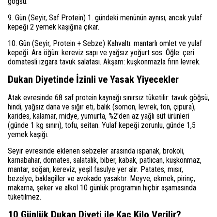
göğsü.
9. Gün (Seyir, Saf Protein) 1. gündeki menünün aynısı, ancak yulaf
kepeği 2 yemek kaşığına çıkar.
10. Gün (Seyir, Protein + Sebze) Kahvaltı: mantarlı omlet ve yulaf
kepeği. Ara öğün: kereviz sapı ve yağsız yoğurt sos. Öğle: çeri
domatesli ızgara tavuk salatası. Akşam: kuşkonmazla fırın levrek.
Dukan Diyetinde İzinli ve Yasak Yiyecekler
Atak evresinde 68 saf protein kaynağı sınırsız tüketilir: tavuk göğsü,
hindi, yağsız dana ve sığır eti, balık (somon, levrek, ton, çipura),
karides, kalamar, midye, yumurta, %2'den az yağlı süt ürünleri
(günde 1 kg sınırı), tofu, seitan. Yulaf kepeği zorunlu, günde 1,5
yemek kaşığı.
Seyir evresinde eklenen sebzeler arasında ıspanak, brokoli,
karnabahar, domates, salatalık, biber, kabak, patlıcan, kuşkonmaz,
mantar, soğan, kereviz, yeşil fasulye yer alır. Patates, mısır,
bezelye, baklagiller ve avokado yasaktır. Meyve, ekmek, pirinç,
makarna, şeker ve alkol 10 günlük programın hiçbir aşamasında
tüketilmez.
10 Günlük Dukan Diyeti ile Kaç Kilo Verilir?