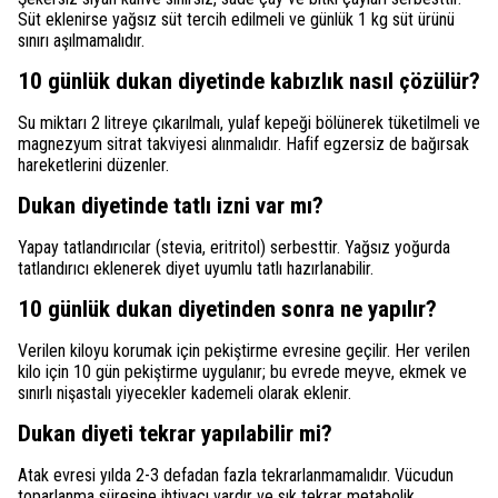
Süt eklenirse yağsız süt tercih edilmeli ve günlük 1 kg süt ürünü
sınırı aşılmamalıdır.
10 günlük dukan diyetinde kabızlık nasıl çözülür?
Su miktarı 2 litreye çıkarılmalı, yulaf kepeği bölünerek tüketilmeli ve
magnezyum sitrat takviyesi alınmalıdır. Hafif egzersiz de bağırsak
hareketlerini düzenler.
Dukan diyetinde tatlı izni var mı?
Yapay tatlandırıcılar (stevia, eritritol) serbesttir. Yağsız yoğurda
tatlandırıcı eklenerek diyet uyumlu tatlı hazırlanabilir.
10 günlük dukan diyetinden sonra ne yapılır?
Verilen kiloyu korumak için pekiştirme evresine geçilir. Her verilen
kilo için 10 gün pekiştirme uygulanır; bu evrede meyve, ekmek ve
sınırlı nişastalı yiyecekler kademeli olarak eklenir.
Dukan diyeti tekrar yapılabilir mi?
Atak evresi yılda 2-3 defadan fazla tekrarlanmamalıdır. Vücudun
toparlanma süresine ihtiyacı vardır ve sık tekrar metabolik