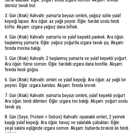
derisiz tavuk but.
3. Gün (Atak) Kahvaltı: yumurta beyazı omleti, yağsız sütle yulaf
kepeği lapası. Ara öğün: az yağlı peynir. Öğle: hardal soslu hindi
köfte. Akşam: ızgara yağsız dana biftek.
4. Gün (Atak) Kahvaltı: yumurta ve yulaf kepekli pankek. Ara öğün:
haşlanmış yumurta. Öğle: yağsız yoğurtla ızgara tavuk şiş. Akşam:
fırında morina balığı.
5. Gün (Atak) Kahvaltı: 2 haşlanmış yumurta ve yulaf kepekli yoğurt.
Ara öğün: füme somon. Öğle: hardallı ızgara dana bonfile. Akşam:
fırında hindi göğsü.
6. Gün (Atak) Kahvaltı: omlet ve yulaf kepeği. Ara öğün: az yağlı lor
peyniri. Öğle: ızgara karides. Akşam: fırında levrek.
7. Gün (Atak) Kahvaltı: yumurta beyazı omleti, yulaf kepekli yoğurt.
Ara öğün: hindi dilimleri. Öğle: ızgara ton balığı. Akşam: yoğurt soslu
tavuk şiş.
8. Gün (Seyir, Protein + Sebze) Kahvaltı: ıspanaklı omlet, 2 yemek
kaşığı yulaf kepeği. Ara öğün: havuç ve salatalık çubukları. Öğle:
yeşil salata eşliğinde ızgara somon. Akşam: buharda brokoli ile hindi