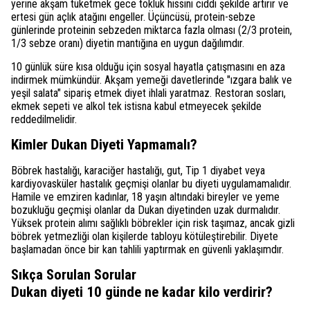
yerine akşam tüketmek gece tokluk hissini ciddi şekilde artırır ve
ertesi gün açlık atağını engeller. Üçüncüsü, protein-sebze
günlerinde proteinin sebzeden miktarca fazla olması (2/3 protein,
1/3 sebze oranı) diyetin mantığına en uygun dağılımdır.
10 günlük süre kısa olduğu için sosyal hayatla çatışmasını en aza
indirmek mümkündür. Akşam yemeği davetlerinde "ızgara balık ve
yeşil salata" sipariş etmek diyet ihlali yaratmaz. Restoran sosları,
ekmek sepeti ve alkol tek istisna kabul etmeyecek şekilde
reddedilmelidir.
Kimler Dukan Diyeti Yapmamalı?
Böbrek hastalığı, karaciğer hastalığı, gut, Tip 1 diyabet veya
kardiyovasküler hastalık geçmişi olanlar bu diyeti uygulamamalıdır.
Hamile ve emziren kadınlar, 18 yaşın altındaki bireyler ve yeme
bozukluğu geçmişi olanlar da Dukan diyetinden uzak durmalıdır.
Yüksek protein alımı sağlıklı böbrekler için risk taşımaz, ancak gizli
böbrek yetmezliği olan kişilerde tabloyu kötüleştirebilir. Diyete
başlamadan önce bir kan tahlili yaptırmak en güvenli yaklaşımdır.
Sıkça Sorulan Sorular
Dukan diyeti 10 günde ne kadar kilo verdirir?