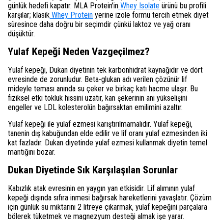
günlük hedefi kapatır. MLA Protein'in
Whey Isolate
ürünü bu profili
karşılar; klasik
Whey Protein
yerine izole formu tercih etmek diyet
süresince daha doğru bir seçimdir çünkü laktoz ve yağ oranı
düşüktür.
Yulaf Kepeği Neden Vazgeçilmez?
Yulaf kepeği, Dukan diyetinin tek karbonhidrat kaynağıdır ve dört
evresinde de zorunludur. Beta-glukan adı verilen çözünür lif
mideyle teması anında su çeker ve birkaç katı hacme ulaşır. Bu
fiziksel etki tokluk hissini uzatır, kan şekerinin ani yükselişini
engeller ve LDL kolesterolün bağırsaktan emilimini azaltır.
Yulaf kepeği ile yulaf ezmesi karıştırılmamalıdır. Yulaf kepeği,
tanenin dış kabuğundan elde edilir ve lif oranı yulaf ezmesinden iki
kat fazladır. Dukan diyetinde yulaf ezmesi kullanmak diyetin temel
mantığını bozar.
Dukan Diyetinde Sık Karşılaşılan Sorunlar
Kabızlık atak evresinin en yaygın yan etkisidir. Lif alımının yulaf
kepeği dışında sıfıra inmesi bağırsak hareketlerini yavaşlatır. Çözüm
için günlük su miktarını 2 litreye çıkarmak, yulaf kepeğini parçalara
bölerek tüketmek ve magnezyum desteği almak işe yarar.