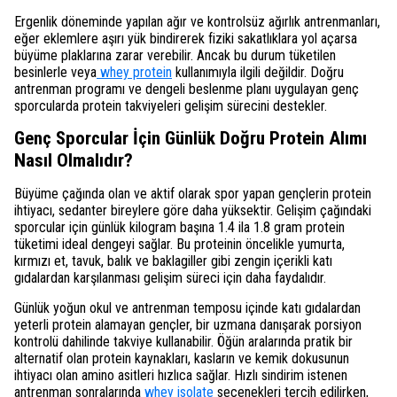
Ergenlik döneminde yapılan ağır ve kontrolsüz ağırlık antrenmanları,
eğer eklemlere aşırı yük bindirerek fiziki sakatlıklara yol açarsa
büyüme plaklarına zarar verebilir. Ancak bu durum tüketilen
besinlerle veya
whey protein
kullanımıyla ilgili değildir. Doğru
antrenman programı ve dengeli beslenme planı uygulayan genç
sporcularda protein takviyeleri gelişim sürecini destekler.
Genç Sporcular İçin Günlük Doğru Protein Alımı
Nasıl Olmalıdır?
Büyüme çağında olan ve aktif olarak spor yapan gençlerin protein
ihtiyacı, sedanter bireylere göre daha yüksektir. Gelişim çağındaki
sporcular için günlük kilogram başına 1.4 ila 1.8 gram protein
tüketimi ideal dengeyi sağlar. Bu proteinin öncelikle yumurta,
kırmızı et, tavuk, balık ve baklagiller gibi zengin içerikli katı
gıdalardan karşılanması gelişim süreci için daha faydalıdır.
Günlük yoğun okul ve antrenman temposu içinde katı gıdalardan
yeterli protein alamayan gençler, bir uzmana danışarak porsiyon
kontrolü dahilinde takviye kullanabilir. Öğün aralarında pratik bir
alternatif olan protein kaynakları, kasların ve kemik dokusunun
ihtiyacı olan amino asitleri hızlıca sağlar. Hızlı sindirim istenen
antrenman sonralarında
whey isolate
seçenekleri tercih edilirken,