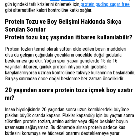
gün içindeki tatlı krizlerini önlemek için
protein puding sugar free
gibi alternatifler kalori kontrolüne katkı sağlar.
Protein Tozu ve Boy Gelişimi Hakkında Sıkça
Sorulan Sorular
Protein tozu kaç yaşından itibaren kullanılabilir?
Protein tozları temel olarak sütten elde edilen besin maddeleri
olsa da gelişim çağındaki çocukların öncelikle doğal gıdalarla
beslenmesi gerekir. Yoğun spor yapan gençlerde 15 ile 16
yaşından itibaren, günlük protein ihtiyacı katı gıdalarla
karşılanamıyorsa uzman kontrolünde takviye kullanımına başlanabilir.
Bu yaş sınırından önce doğal beslenme her zaman önceliklidir.
20 yaşından sonra protein tozu içmek boy uzatır
mı?
İnsan biyolojisinde 20 yaşından sonra uzun kemiklerdeki büyüme
plakları büyük oranda kapanır. Plaklar kapandığı için bu yaştan sonra
tüketilen protein tozları, amino asitler veya diğer besinler boyun
uzamasını sağlayamaz. Bu dönemde alınan protein sadece kas
kütlesini korumaya ve hücresel onarımı desteklemeye yarar.