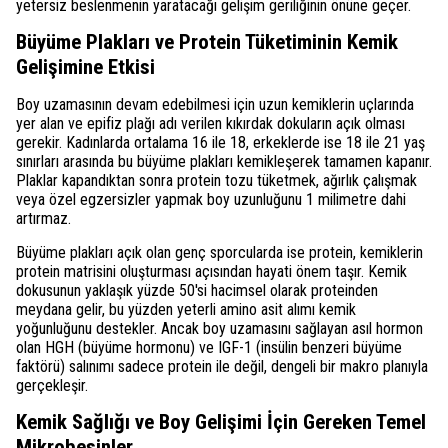
yetersiz beslenmenin yaratacağı gelişim geriliğinin önüne geçer.
Büyüme Plakları ve Protein Tüketiminin Kemik
Gelişimine Etkisi
Boy uzamasının devam edebilmesi için uzun kemiklerin uçlarında
yer alan ve epifiz plağı adı verilen kıkırdak dokuların açık olması
gerekir. Kadınlarda ortalama 16 ile 18, erkeklerde ise 18 ile 21 yaş
sınırları arasında bu büyüme plakları kemikleşerek tamamen kapanır.
Plaklar kapandıktan sonra protein tozu tüketmek, ağırlık çalışmak
veya özel egzersizler yapmak boy uzunluğunu 1 milimetre dahi
artırmaz.
Büyüme plakları açık olan genç sporcularda ise protein, kemiklerin
protein matrisini oluşturması açısından hayati önem taşır. Kemik
dokusunun yaklaşık yüzde 50'si hacimsel olarak proteinden
meydana gelir, bu yüzden yeterli amino asit alımı kemik
yoğunluğunu destekler. Ancak boy uzamasını sağlayan asıl hormon
olan HGH (büyüme hormonu) ve IGF-1 (insülin benzeri büyüme
faktörü) salınımı sadece protein ile değil, dengeli bir makro planıyla
gerçekleşir.
Kemik Sağlığı ve Boy Gelişimi İçin Gereken Temel
Mikrobesinler