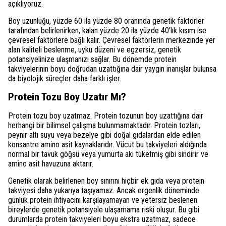
açıklıyoruz.
Boy uzunluğu, yüzde 60 ila yüzde 80 oranında genetik faktörler
tarafından belirlenirken, kalan yüzde 20 ila yüzde 40'lık kısım ise
çevresel faktörlere bağlı kalır. Çevresel faktörlerin merkezinde yer
alan kaliteli beslenme, uyku düzeni ve egzersiz, genetik
potansiyelinize ulaşmanızı sağlar. Bu dönemde protein
takviyelerinin boyu doğrudan uzattığına dair yaygın inanışlar bulunsa
da biyolojik süreçler daha farklı işler.
Protein Tozu Boy Uzatır Mı?
Protein tozu boy uzatmaz. Protein tozunun boy uzattığına dair
herhangi bir bilimsel çalışma bulunmamaktadır. Protein tozları,
peynir altı suyu veya bezelye gibi doğal gıdalardan elde edilen
konsantre amino asit kaynaklarıdır. Vücut bu takviyeleri aldığında
normal bir tavuk göğsü veya yumurta akı tüketmiş gibi sindirir ve
amino asit havuzuna aktarır.
Genetik olarak belirlenen boy sınırını hiçbir ek gıda veya protein
takviyesi daha yukarıya taşıyamaz. Ancak ergenlik döneminde
günlük protein ihtiyacını karşılayamayan ve yetersiz beslenen
bireylerde genetik potansiyele ulaşamama riski oluşur. Bu gibi
durumlarda protein takviyeleri boyu ekstra uzatmaz, sadece