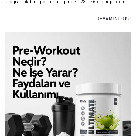
kilogramlık bir sporcunun günde 128-176 gram protein
alması gerekir.
DEVAMINI OKU