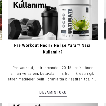
e
Pre Workout Nedir? Ne İşe Yarar? Nasıl
Kullanılır?
Pre workout, antrenmandan 20-45 dakika önce
alınan ve kafein, beta-alanin, sitrülin, kreatin gibi
etken maddeleri belirli oranlarda birleştiren toz, hap
veya sıvı formda bir antrenman öncesi takviyedir.
DEVAMINI OKU