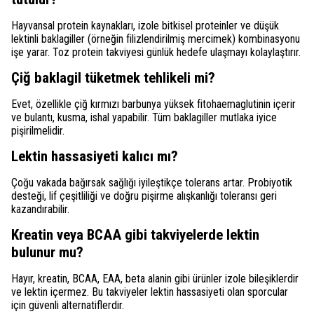
Hayvansal protein kaynakları, izole bitkisel proteinler ve düşük
lektinli baklagiller (örneğin filizlendirilmiş mercimek) kombinasyonu
işe yarar. Toz protein takviyesi günlük hedefe ulaşmayı kolaylaştırır.
Çiğ baklagil tüketmek tehlikeli mi?
Evet, özellikle çiğ kırmızı barbunya yüksek fitohaemaglutinin içerir
ve bulantı, kusma, ishal yapabilir. Tüm baklagiller mutlaka iyice
pişirilmelidir.
Lektin hassasiyeti kalıcı mı?
Çoğu vakada bağırsak sağlığı iyileştikçe tolerans artar. Probiyotik
desteği, lif çeşitliliği ve doğru pişirme alışkanlığı toleransı geri
kazandırabilir.
Kreatin veya BCAA gibi takviyelerde lektin
bulunur mu?
Hayır, kreatin, BCAA, EAA, beta alanin gibi ürünler izole bileşiklerdir
ve lektin içermez. Bu takviyeler lektin hassasiyeti olan sporcular
için güvenli alternatiflerdir.