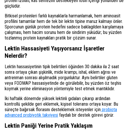
protein izolatı, kas sentezini destekleyen lösin içeriği yönünden de
güçlüdür.
Bitkisel proteinleri farklı kaynaklarla harmanlamak, hem aminoasit
profilini tamamlar hem de tek bir lektin tipine maruz kalmayı önler.
Sporcunun günlük protein hedefini sadece baklagilden karşılamaya
çalışması, hem hacim sorunu hem de sindirim yüküdür; bu yüzden
tozlanmış protein kaynakları pratik bir çözüm sunar.
Lektin Hassasiyeti Yaşıyorsanız İşaretler
Nelerdir?
Lektin hassasiyetinin tipik belirtileri öğünden 30 dakika ila 2 saat
sonra ortaya çıkan şişkinlik, mide krampı, ishal, eklem ağrısı ve
antrenman sonrası alışılmadık yorgunluktur. Aynı belirtiler gluten
veya FODMAP hassasiyetinde de görülebilir, bu yüzden öz teşhis
koymak yerine eliminasyon yöntemiyle test etmek mantıklıdır.
İki haftalık dönemde yüksek lektinli gıdaları çıkarıp ardından
kontrollü şekilde geri eklemek, kişisel toleransı ortaya koyar. Bu
süreçte bağırsak florasını desteklemek isteyenler için
probiota
advanced probiyotik takviyesi
faydalı bir destek görevi görür.
Lektin Paniği Yerine Pratik Yaklaşım