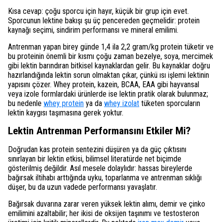
Kısa cevap: çoğu sporcu için hayır, küçük bir grup için evet.
Sporcunun lektine bakışı şu üç pencereden geçmelidir: protein
kaynağı seçimi, sindirim performansı ve mineral emilimi.
Antrenman yapan birey günde 1,4 ila 2,2 gram/kg protein tüketir ve
bu proteinin önemli bir kısmı çoğu zaman bezelye, soya, mercimek
gibi lektin barındıran bitkisel kaynaklardan gelir. Bu kaynaklar doğru
hazırlandığında lektin sorun olmaktan çıkar, çünkü ısı işlemi lektinin
yapısını çözer. Whey protein, kazein, BCAA, EAA gibi hayvansal
veya izole formlardaki ürünlerde ise lektin pratik olarak bulunmaz;
bu nedenle
whey protein
ya da
whey izolat
tüketen sporcuların
lektin kaygısı taşımasına gerek yoktur.
Lektin Antrenman Performansını Etkiler Mi?
Doğrudan kas protein sentezini düşüren ya da güç çıktısını
sınırlayan bir lektin etkisi, bilimsel literatürde net biçimde
gösterilmiş değildir. Asıl mesele dolaylıdır: hassas bireylerde
bağırsak iltihabı arttığında uyku, toparlanma ve antrenman sıklığı
düşer, bu da uzun vadede performansı yavaşlatır.
Bağırsak duvarına zarar veren yüksek lektin alımı, demir ve çinko
emilimini azaltabilir; her ikisi de oksijen taşınımı ve testosteron