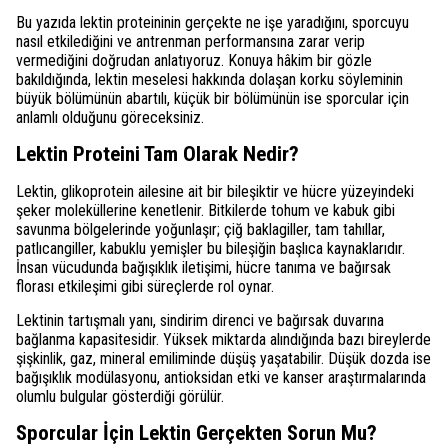
Bu yazıda lektin proteininin gerçekte ne işe yaradığını, sporcuyu
nasıl etkilediğini ve antrenman performansına zarar verip
vermediğini doğrudan anlatıyoruz. Konuya hâkim bir gözle
bakıldığında, lektin meselesi hakkında dolaşan korku söyleminin
büyük bölümünün abartılı, küçük bir bölümünün ise sporcular için
anlamlı olduğunu göreceksiniz.
Lektin Proteini Tam Olarak Nedir?
Lektin, glikoprotein ailesine ait bir bileşiktir ve hücre yüzeyindeki
şeker moleküllerine kenetlenir. Bitkilerde tohum ve kabuk gibi
savunma bölgelerinde yoğunlaşır; çiğ baklagiller, tam tahıllar,
patlıcangiller, kabuklu yemişler bu bileşiğin başlıca kaynaklarıdır.
İnsan vücudunda bağışıklık iletişimi, hücre tanıma ve bağırsak
florası etkileşimi gibi süreçlerde rol oynar.
Lektinin tartışmalı yanı, sindirim direnci ve bağırsak duvarına
bağlanma kapasitesidir. Yüksek miktarda alındığında bazı bireylerde
şişkinlik, gaz, mineral emiliminde düşüş yaşatabilir. Düşük dozda ise
bağışıklık modülasyonu, antioksidan etki ve kanser araştırmalarında
olumlu bulgular gösterdiği görülür.
Sporcular İçin Lektin Gerçekten Sorun Mu?