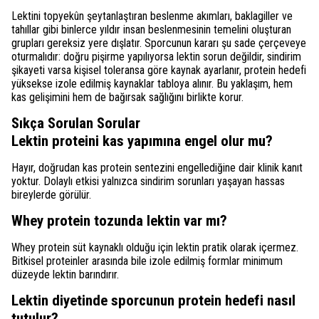
Lektini topyekûn şeytanlaştıran beslenme akımları, baklagiller ve
tahıllar gibi binlerce yıldır insan beslenmesinin temelini oluşturan
grupları gereksiz yere dışlatır. Sporcunun kararı şu sade çerçeveye
oturmalıdır: doğru pişirme yapılıyorsa lektin sorun değildir, sindirim
şikayeti varsa kişisel toleransa göre kaynak ayarlanır, protein hedefi
yüksekse izole edilmiş kaynaklar tabloya alınır. Bu yaklaşım, hem
kas gelişimini hem de bağırsak sağlığını birlikte korur.
Sıkça Sorulan Sorular
Lektin proteini kas yapımına engel olur mu?
Hayır, doğrudan kas protein sentezini engellediğine dair klinik kanıt
yoktur. Dolaylı etkisi yalnızca sindirim sorunları yaşayan hassas
bireylerde görülür.
Whey protein tozunda lektin var mı?
Whey protein süt kaynaklı olduğu için lektin pratik olarak içermez.
Bitkisel proteinler arasında bile izole edilmiş formlar minimum
düzeyde lektin barındırır.
Lektin diyetinde sporcunun protein hedefi nasıl
tutulur?