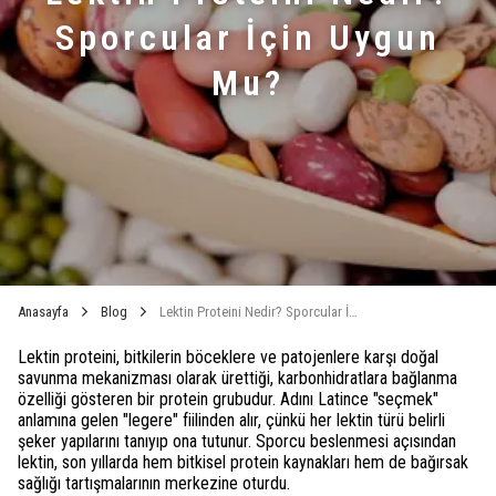
Sporcular İçin Uygun
Mu?
Anasayfa
Blog
Lektin Proteini Nedir​? Sporcular İçin Uygun Mu?
Lektin proteini, bitkilerin böceklere ve patojenlere karşı doğal
savunma mekanizması olarak ürettiği, karbonhidratlara bağlanma
özelliği gösteren bir protein grubudur. Adını Latince "seçmek"
anlamına gelen "legere" fiilinden alır, çünkü her lektin türü belirli
şeker yapılarını tanıyıp ona tutunur. Sporcu beslenmesi açısından
lektin, son yıllarda hem bitkisel protein kaynakları hem de bağırsak
sağlığı tartışmalarının merkezine oturdu.