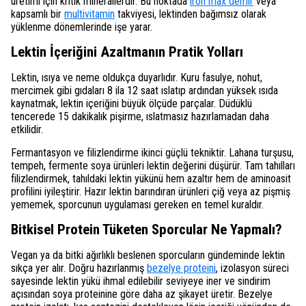
üretimi için kritik minerallerdir. Bu noktada
iron max demir
veya
kapsamlı bir
multivitamin
takviyesi, lektinden bağımsız olarak
yüklenme dönemlerinde işe yarar.
Lektin İçeriğini Azaltmanın Pratik Yolları
Lektin, ısıya ve neme oldukça duyarlıdır. Kuru fasulye, nohut,
mercimek gibi gıdaları 8 ila 12 saat ıslatıp ardından yüksek ısıda
kaynatmak, lektin içeriğini büyük ölçüde parçalar. Düdüklü
tencerede 15 dakikalık pişirme, ıslatmasız hazırlamadan daha
etkilidir.
Fermantasyon ve filizlendirme ikinci güçlü tekniktir. Lahana turşusu,
tempeh, fermente soya ürünleri lektin değerini düşürür. Tam tahılları
filizlendirmek, tahıldaki lektin yükünü hem azaltır hem de aminoasit
profilini iyileştirir. Hazır lektin barındıran ürünleri çiğ veya az pişmiş
yememek, sporcunun uygulaması gereken en temel kuraldır.
Bitkisel Protein Tüketen Sporcular Ne Yapmalı?
Vegan ya da bitki ağırlıklı beslenen sporcuların gündeminde lektin
sıkça yer alır. Doğru hazırlanmış
bezelye proteini
, izolasyon süreci
sayesinde lektin yükü ihmal edilebilir seviyeye iner ve sindirim
açısından soya proteinine göre daha az şikayet üretir. Bezelye