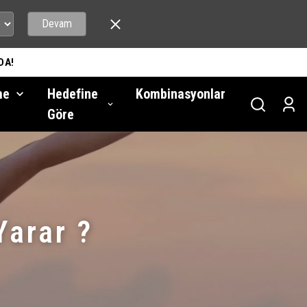
Devam
DA!
me
Hedefine
Kombinasyonlar
Göre
Yarar ?