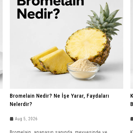
Bromelain Nedir? Ne İşe Yarar, Faydaları
K
Nelerdir?
B
Aug 5, 2026
Bromelain, ananasın sapında, meyvesinde ve
K