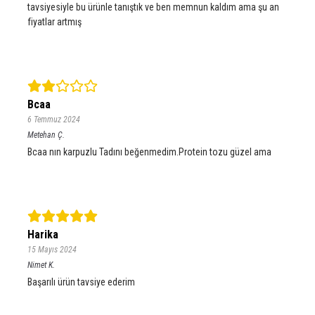
tavsiyesiyle bu ürünle tanıştık ve ben memnun kaldım ama şu an
fiyatlar artmış
Bcaa
6 Temmuz 2024
Metehan
Ç.
Bcaa nın karpuzlu Tadını beğenmedim.Protein tozu güzel ama
Harika
15 Mayıs 2024
Nimet
K.
Başarılı ürün tavsiye ederim