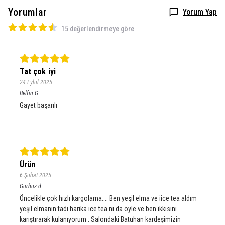
Yorumlar
Yorum Yap
15 değerlendirmeye göre
Tat çok iyi
24 Eylül 2025
Belfin
G.
Gayet başarılı
Ürün
6 Şubat 2025
Gürbüz
d.
Öncelikle çok hızlı kargolama.... Ben yeşil elma ve iice tea aldım
yeşil elmanın tadı harika ice tea nı da öyle ve ben ikkisini
karıştırarak kulanıyorum . Salondaki Batuhan kardeşimizin