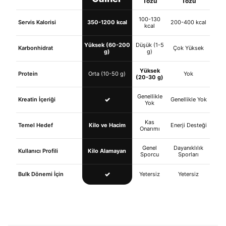
Tozu
Tozu
100-130
Servis Kalorisi
350-1200 kcal
200-400 kcal
kcal
Yüksek (60-200
Düşük (1-5
Karbonhidrat
Çok Yüksek
g)
g)
Yüksek
Protein
Orta (10-50 g)
Yok
(20-30 g)
Genellikle
✓
Kreatin İçeriği
Genellikle Yok
Yok
Kas
Temel Hedef
Kilo ve Hacim
Enerji Desteği
Onarımı
Genel
Dayanıklılık
Kullanıcı Profili
Kilo Alamayan
Sporcu
Sporları
✓
Bulk Dönemi İçin
Yetersiz
Yetersiz