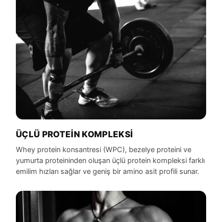
ÜÇLÜ PROTEIN KOMPLEKSI
Whey protein konsantresi (WPC), bezelye proteini ve
yumurta proteininden oluşan üçlü protein kompleksi farklı
emilim hızları sağlar ve geniş bir amino asit profili sunar.