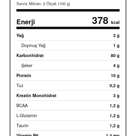
Servis Miktarı: 2 Ölçek (100 g)
378
Enerji
kcal
Yağ
2 g
Doymuş Yağ
1 g
Karbonhidrat
80 g
Şeker
4 g
Protein
10 g
Tuz
0,2 g
Kreatin Monohidrat
3 g
BCAA
1,2 g
L-Glutamin
1,2 g
Taurin
1,2 g
Vitamin B6
1,4 mg