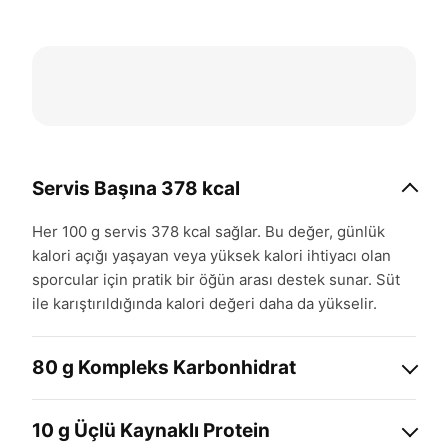
Servis Başına 378 kcal
Her 100 g servis 378 kcal sağlar. Bu değer, günlük
kalori açığı yaşayan veya yüksek kalori ihtiyacı olan
sporcular için pratik bir öğün arası destek sunar. Süt
ile karıştırıldığında kalori değeri daha da yükselir.
80 g Kompleks Karbonhidrat
Hızlı sindirilen maltodekstrin ve yavaş salınımlı
10 g Üçlü Kaynaklı Protein
karbonhidrat kaynakları bir arada kullanılmıştır.