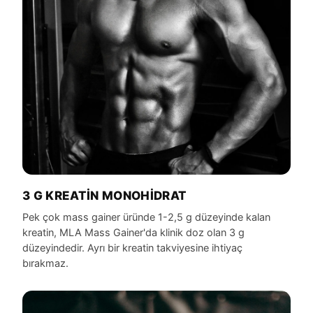
3 G KREATIN MONOHIDRAT
Pek çok mass gainer üründe 1-2,5 g düzeyinde kalan
kreatin, MLA Mass Gainer'da klinik doz olan 3 g
düzeyindedir. Ayrı bir kreatin takviyesine ihtiyaç
bırakmaz.