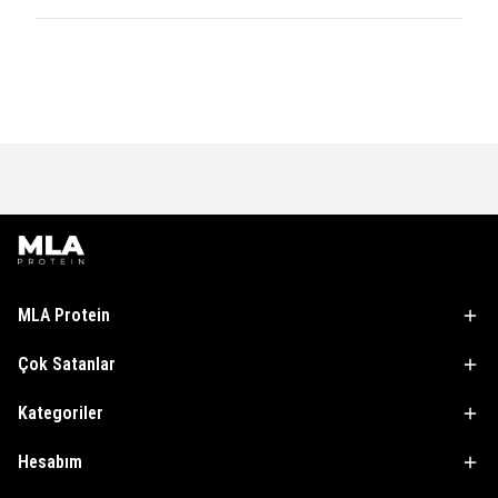
300-400 ml sıvı önerilir. Soğuk içeceklerde çözünme
Ürün serin ve kuru bir ortamda, doğrudan güneş
süresi bir miktar uzayabilir.
ışığından uzakta saklanmalıdır. Her kullanımdan sonra
ambalaj ağzının sıkıca kapatılması nem alımını önler ve
raf ömrünü korur.
MLA Protein
Çok Satanlar
Kategoriler
Hesabım