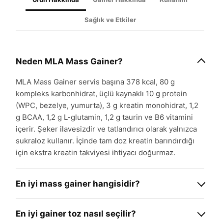
Sağlık ve Etkiler
Neden MLA Mass Gainer?
MLA Mass Gainer servis başına 378 kcal, 80 g
kompleks karbonhidrat, üçlü kaynaklı 10 g protein
(WPC, bezelye, yumurta), 3 g kreatin monohidrat, 1,2
g BCAA, 1,2 g L-glutamin, 1,2 g taurin ve B6 vitamini
içerir. Şeker ilavesizdir ve tatlandırıcı olarak yalnızca
sukraloz kullanır. İçinde tam doz kreatin barındırdığı
için ekstra kreatin takviyesi ihtiyacı doğurmaz.
En iyi mass gainer hangisidir?
En iyi mass gainer, kullanıcının hedefine ve
En iyi gainer toz nasıl seçilir?
metabolizmasına göre değişir. Önemli kriterler: temiz