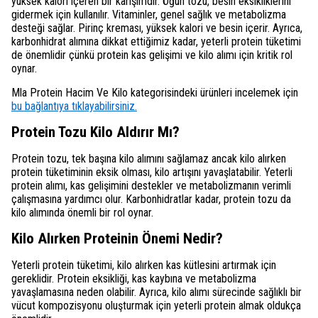
yüksek kalori içeren bir karışımdır. Öğün tozu, besin eksikliklerini
gidermek için kullanılır. Vitaminler, genel sağlık ve metabolizma
desteği sağlar. Pirinç kreması, yüksek kalori ve besin içerir. Ayrıca,
karbonhidrat alımına dikkat ettiğimiz kadar, yeterli protein tüketimi
de önemlidir çünkü protein kas gelişimi ve kilo alımı için kritik rol
oynar.
Mla Protein Hacim Ve Kilo kategorisindeki ürünleri incelemek için
bu bağlantıya tıklayabilirsiniz.
Protein Tozu Kilo Aldırır Mı?
Protein tozu, tek başına kilo alımını sağlamaz ancak kilo alırken
protein tüketiminin eksik olması, kilo artışını yavaşlatabilir. Yeterli
protein alımı, kas gelişimini destekler ve metabolizmanın verimli
çalışmasına yardımcı olur. Karbonhidratlar kadar, protein tozu da
kilo alımında önemli bir rol oynar.
Kilo Alırken Proteinin Önemi Nedir?
Yeterli protein tüketimi, kilo alırken kas kütlesini artırmak için
gereklidir. Protein eksikliği, kas kaybına ve metabolizma
yavaşlamasına neden olabilir. Ayrıca, kilo alımı sürecinde sağlıklı bir
vücut kompozisyonu oluşturmak için yeterli protein almak oldukça