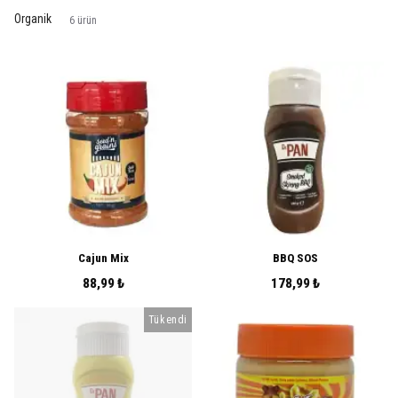
Organik
6
ürün
Cajun Mix
BBQ SOS
88,99 ₺
178,99 ₺
Tükendi