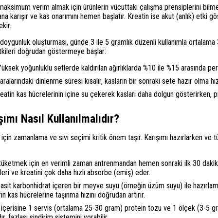
ksimum verim almak için ürünlerin vücuttaki çalışma prensiplerini bilmek
kana karışır ve kas onarımını hemen başlatır. Kreatin ise akut (anlık) etki 
kir.
 doygunluk oluşturması, günde 3 ile 5 gramlık düzenli kullanımla ortalama 
tkileri doğrudan göstermeye başlar:
Yüksek yoğunluklu setlerde kaldırılan ağırlıklarda %10 ile %15 arasında per
alarındaki dinlenme süresi kısalır, kasların bir sonraki sete hazır olma hızı 
atin kas hücrelerinin içine su çekerek kasları daha dolgun gösterirken, 
şımı Nasıl Kullanılmalıdır?
in zamanlama ve sıvı seçimi kritik önem taşır. Karışımı hazırlarken ve t
 tüketmek için en verimli zaman antrenmandan hemen sonraki ilk 30 dakika
leri ve kreatini çok daha hızlı absorbe (emiş) eder.
basit karbonhidrat içeren bir meyve suyu (örneğin üzüm suyu) ile hazırlam
rin kas hücrelerine taşınma hızını doğrudan artırır.
e içerisine 1 servis (ortalama 25-30 gram) protein tozu ve 1 ölçek (3-5 gr
r, fazlası sindirim sistemini yorabilir.