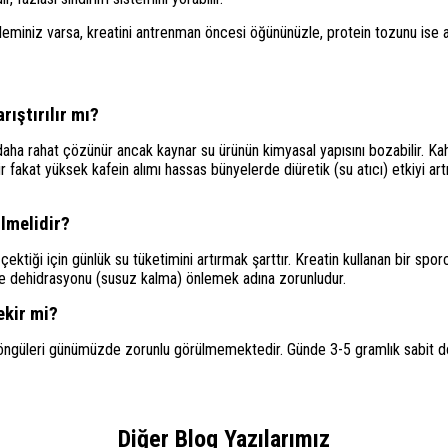
bleminiz varsa, kreatini antrenman öncesi öğününüzle, protein tozunu ise
rıştırılır mı?
 daha rahat çözünür ancak kaynar su ürünün kimyasal yapısını bozabilir. Kah
fakat yüksek kafein alımı hassas bünyelerde diüretik (su atıcı) etkiyi artır
ilmelidir?
çektiği için günlük su tüketimini artırmak şarttır. Kreatin kullanan bir spor
ve dehidrasyonu (susuz kalma) önlemek adına zorunludur.
ekir mi?
güleri günümüzde zorunlu görülmemektedir. Günde 3-5 gramlık sabit doza
Diğer Blog Yazılarımız