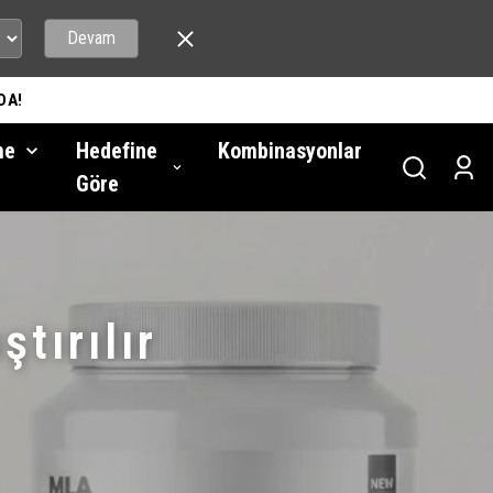
Devam
DA!
me
Hedefine
Kombinasyonlar
Göre
ştırılır