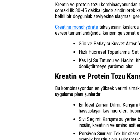
Kreatin ve protein tozu kombinasyonundan ma
sonraki ilk 30-45 dakika içinde sindirilerek 
belirli bir doygunluk seviyesine ulaşması gere
Creatine monohydrate
takviyesinin kaslarda
evresi tamamlandığında, karışım şu somut e
Güç ve Patlayıcı Kuvvet Artışı: 
Hızlı Hücresel Toparlanma: Set ar
Kas İçi Su Tutumu ve Hacim: Kre
dönüştürmeye yardımcı olur.
Kreatin ve Protein Tozu Karı
Bu kombinasyondan en yüksek verimi almak iç
uygulama planı şunlardır:
En İdeal Zaman Dilimi: Karışımı
hassaslaşan kas hücreleri, besin
Sıvı Seçimi: Karışımı su yerine 
insülin, kreatinin ve amino asitle
Porsiyon Sınırları: Tek bir shak
gramlık kreatin sınırı aşılmamalıdı