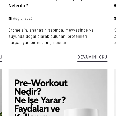
Nelerdir?
B
Aug 5, 2026
Bromelain, ananasın sapında, meyvesinde ve
K
suyunda doğal olarak bulunan, proteinleri
C
parçalayan bir enzim grubudur.
ö
U
DEVAMINI OKU