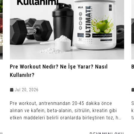
Pre Workout Nedir? Ne İşe Yarar? Nasıl
B
Kullanılır?
Jul 20, 2026
Pre workout, antrenmandan 20-45 dakika önce
S
alınan ve kafein, beta-alanin, sitrülin, kreatin gibi
k
etken maddeleri belirli oranlarda birleştiren toz, hap
t
veya sıvı formda bir antrenman öncesi takviyedir.
a