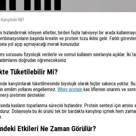
Karıştırılır Mı?
 hızlandırmak isteyen atletler, birden fazla takviyeyi bir arada kullanmayı
kombinasyonların başında kreatin ve protein tozu ikilisi gelir. Farklı görevle
aybına yol açıp açmayacağı merak konusudur.
 mı sorusunu fizyolojik verilerle ve somut kullanım sınırlarıyla açıklar. İki t
 adımlarını doğrudan öğreneceksiniz.
kte Tüketilebilir Mi?
nde karıştırılarak tüketilmesinde biyolojik olarak hiçbir sakınca yoktur. B
nin emilim yollarını engellemez.
Whey protein
kas liflerinin onarımı ve sent
nerji üretimini destekler.
sında kasların toparlanma sürecini hızlandırır. Protein sentezi için amino a
durur. Dolayısıyla bu iki ürünü tek bir bardakta karıştırıp içmek hem zama
r.
indeki Etkileri Ne Zaman Görülür?