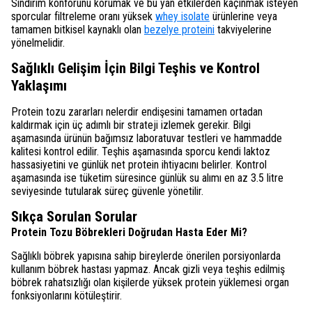
Sindirim konforunu korumak ve bu yan etkilerden kaçınmak isteyen
sporcular filtreleme oranı yüksek
whey isolate
ürünlerine veya
tamamen bitkisel kaynaklı olan
bezelye proteini
takviyelerine
yönelmelidir.
Sağlıklı Gelişim İçin Bilgi Teşhis ve Kontrol
Yaklaşımı
Protein tozu zararları nelerdir endişesini tamamen ortadan
kaldırmak için üç adımlı bir strateji izlemek gerekir. Bilgi
aşamasında ürünün bağımsız laboratuvar testleri ve hammadde
kalitesi kontrol edilir. Teşhis aşamasında sporcu kendi laktoz
hassasiyetini ve günlük net protein ihtiyacını belirler. Kontrol
aşamasında ise tüketim süresince günlük su alımı en az 3.5 litre
seviyesinde tutularak süreç güvenle yönetilir.
Sıkça Sorulan Sorular
Protein Tozu Böbrekleri Doğrudan Hasta Eder Mi?
Sağlıklı böbrek yapısına sahip bireylerde önerilen porsiyonlarda
kullanım böbrek hastası yapmaz. Ancak gizli veya teşhis edilmiş
böbrek rahatsızlığı olan kişilerde yüksek protein yüklemesi organ
fonksiyonlarını kötüleştirir.