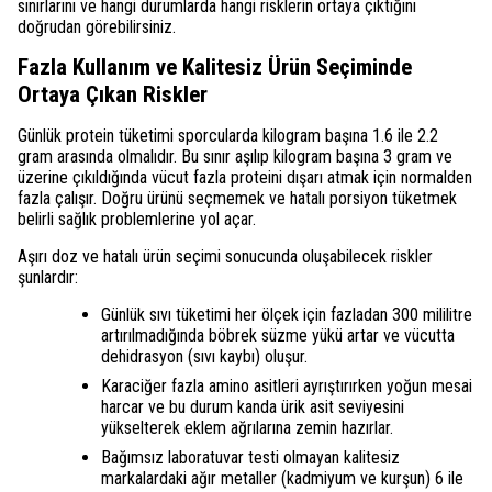
sınırlarını ve hangi durumlarda hangi risklerin ortaya çıktığını
doğrudan görebilirsiniz.
Fazla Kullanım ve Kalitesiz Ürün Seçiminde
Ortaya Çıkan Riskler
Günlük protein tüketimi sporcularda kilogram başına 1.6 ile 2.2
gram arasında olmalıdır. Bu sınır aşılıp kilogram başına 3 gram ve
üzerine çıkıldığında vücut fazla proteini dışarı atmak için normalden
fazla çalışır. Doğru ürünü seçmemek ve hatalı porsiyon tüketmek
belirli sağlık problemlerine yol açar.
Aşırı doz ve hatalı ürün seçimi sonucunda oluşabilecek riskler
şunlardır:
Günlük sıvı tüketimi her ölçek için fazladan 300 mililitre
artırılmadığında böbrek süzme yükü artar ve vücutta
dehidrasyon (sıvı kaybı) oluşur.
Karaciğer fazla amino asitleri ayrıştırırken yoğun mesai
harcar ve bu durum kanda ürik asit seviyesini
yükselterek eklem ağrılarına zemin hazırlar.
Bağımsız laboratuvar testi olmayan kalitesiz
markalardaki ağır metaller (kadmiyum ve kurşun) 6 ile