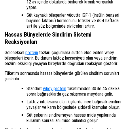
12 ay içinde dokularda birikerek kronik yorgunluk
yapar.
Süt kaynaklı bileşenler vücutta IGF-1 (insülin benzeri
büyüme faktörü) hormonunu tetikler ve ilk 4 haftada
sırt ile yüz bölgesinde sivilceleri artırır.
Hassas Bünyelerde Sindirim Sistemi
Reaksiyonları
Geleneksel
protein
tozları çoğunlukla sütten elde edilen whey
bileşenleri içerir. Bu durum laktoz hassasiyeti olan veya sindirim
enzimi eksikliği yaşayan bireylerde doğrudan reaksiyon gösterir.
Tüketim sonrasında hassas bünyelerde görülen sindirim sorunları
şunlardır:
Standart
whey protein
tüketiminden 30 ile 45 dakika
sonra bağırsaklarda gaz sıkışması meydana gelir.
Laktoz intoleransı olan kişilerde ince bağırsak emilimi
yavaşlar ve karın bölgesinde şiddetli kramplar oluşur.
Süt şekerini sindiremeyen hassas mide yapılarında
kullanım sonrası ani mide bulantısı gelişir.